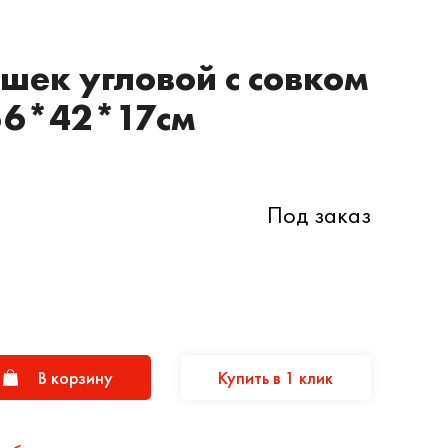
шек угловой с совком
56*42*17см
Под заказ
В корзину
Купить в 1 клик