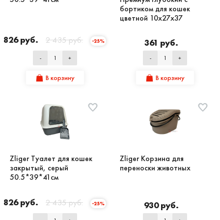
бортиком для кошек
цветной 10x27x37
1 826 руб.
2 435 руб.
361 руб.
-25%
-
+
-
+
В корзину
В корзину
Zliger Туалет для кошек
Zliger Корзина для
закрытый, серый
переноски животных
50.5*39*41см
1 826 руб.
2 435 руб.
930 руб.
-25%