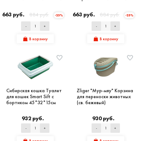
663 руб.
884 руб.
663 руб.
884 руб.
-25%
-25%
-
+
-
+
В корзину
В корзину
Сибирская кошка Туалет
Zliger "Мур-мяу" Корзина
для кошек Smart Sift с
для переноски животных
бортиком 45*32*15см
(св. бежевый)
932 руб.
930 руб.
-
+
-
+
В корзину
В корзину