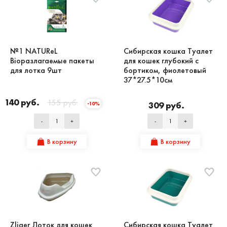
№1 NATUReL
Сибирская кошка Туалет
Bioразлагаемые пакеты
для кошек глубокий с
для лотка 9шт
бортиком, фиолетовый
37*27.5*10см
140 руб.
155 руб.
309 руб.
-10%
-
+
-
+
В корзину
В корзину
Zliger Лоток для кошек
Сибирская кошка Туалет