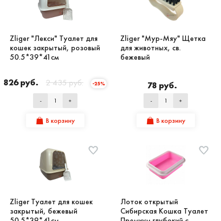
Zliger "Лекси" Туалет для
Zliger "Мур-Мяу" Щетка
кошек закрытый, розовый
для животных, св.
50.5*39*41см
бежевый
1 826 руб.
2 435 руб.
78 руб.
-25%
-
+
-
+
В корзину
В корзину
Zliger Туалет для кошек
Лоток открытый
закрытый, бежевый
Сибирская Кошка Туалет
50.5*39*41см
Премиум глубокий с