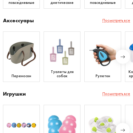
повседневные
диетические
повседневные
Аксессуары
Посмотреть все
Туалеты для
Ко
Переноски
собак
Рулетки
хр
Игрушки
Посмотреть все