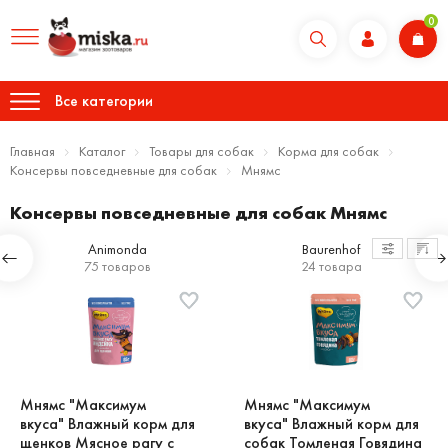
0
Все категории
Главная
Каталог
Товары для собак
Корма для собак
Консервы повседневные для собак
Мнямс
Консервы повседневные для собак Мнямс
Animonda
Baurenhof
75 товаров
24 товара
Мнямс "Максимум
Мнямс "Максимум
вкуса" Влажный корм для
вкуса" Влажный корм для
щенков Мясное рагу с
собак Томленая Говядина