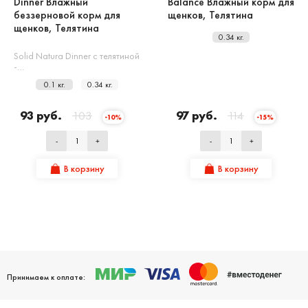
Dinner Влажный
Balance Влажный корм для
беззерновой корм для
щенков, Телятина
щенков, Телятина
0.34 кг.
Solid Natura Dinner с телятиной
-…
0.1 кг.
0.34 кг.
93 руб.
103
97 руб.
114
-10%
-15%
-
+
-
+
В корзину
В корзину
Принимаем к оплате: