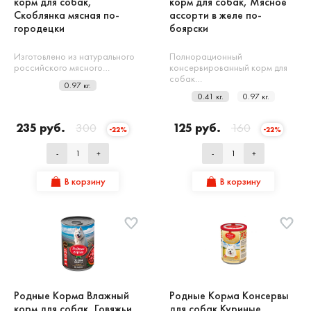
корм для собак,
корм для собак, Мясное
Скоблянка мясная по-
ассорти в желе по-
городецки
боярски
Изготовлено из натурального
Полнорационный
российского мясного…
консервированный корм для
собак…
0.97 кг.
0.41 кг.
0.97 кг.
235 руб.
300
125 руб.
160
-22%
-22%
-
+
-
+
В корзину
В корзину
Родные Корма Влажный
Родные Корма Консервы
корм для собак, Говяжьи
для собак Куриные