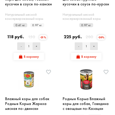
кусочки в соусе по-хански
кусочки в соусе по-курски
Натуральный мясной
Натуральный мясной
консервированный корм
консервированный корм
0.41 кг.
0.97 кг.
0.97 кг.
118 руб.
150
225 руб.
280
-21%
-20%
-
+
-
+
В корзину
В корзину
Влажный корм для собак
Родные Корма Влажный
Родные Корма Жареха
корм для собак, Говядина
мясная по-двински
с овощами по-Казацки