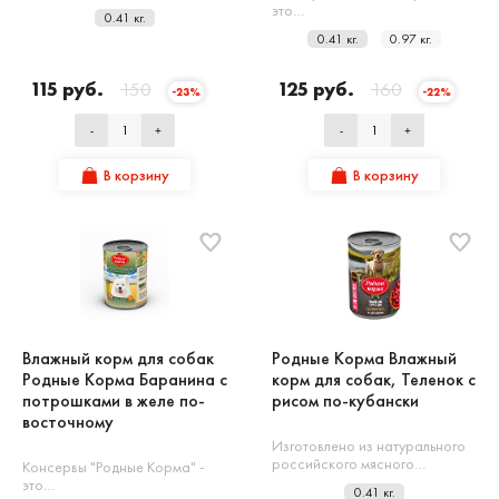
это…
0.41 кг.
0.41 кг.
0.97 кг.
115 руб.
150
125 руб.
160
-23%
-22%
-
+
-
+
В корзину
В корзину
Влажный корм для собак
Родные Корма Влажный
Родные Корма Баранина с
корм для собак, Теленок с
потрошками в желе по-
рисом по-кубански
восточному
Изготовлено из натурального
российского мясного…
Консервы "Родные Корма" -
это…
0.41 кг.