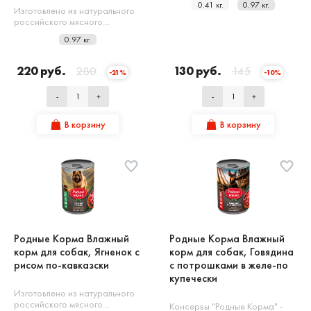
0.41 кг.
0.97 кг.
Изготовлено из натурального
российского мясного…
0.97 кг.
220 руб.
280
130 руб.
145
-21%
-10%
-
+
-
+
В корзину
В корзину
Родные Корма Влажный
Родные Корма Влажный
корм для собак, Ягненок с
корм для собак, Говядина
рисом по-кавказски
с потрошками в желе-по
купечески
Изготовлено из натурального
российского мясного…
Консервы "Родные Корма" -