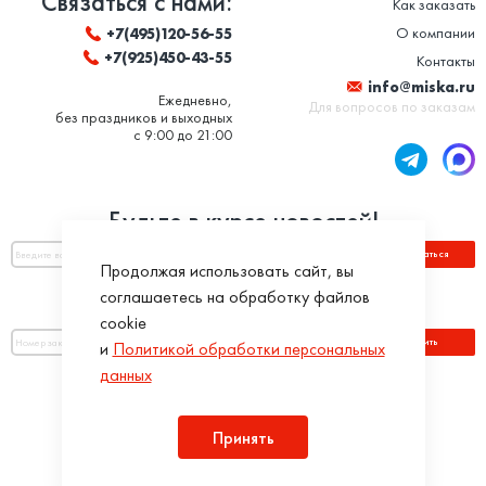
Связаться с нами:
Как заказать
О компании
+7(495)120-56-55
+7(925)450-43-55
Контакты
info@miska.ru
Ежедневно,
Для вопросов по заказам
без праздников и выходных
с 9:00 до 21:00
Будьте в курсе новостей!
Подписаться
Продолжая использовать сайт, вы
соглашаетесь на обработку файлов
Оплатить по номеру заказа:
cookie
Оплатить
и
Политикой обработки персональных
данных
Присоединяйся!
Принять
Разработка интернет-магазинов в iTargency