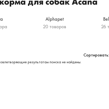
корма для собак Acana
va
Alphapet
Be
вара
20 товаров
26 
Сортировать:
овлетворяющие результатам поиска не найдены.