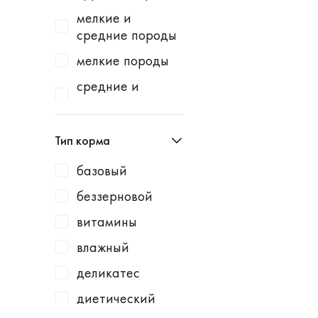
Homecat
индейка
мелкие и
Homefish
водоросли
средние породы
Homepet
говядина
мелкие породы
Kotiki
говядина /
средние и
горошек
крупные породы
KRKA
говядина /
средние породы
Leonardo
Тип корма
картофель
Lucky Dog
говядина /
базовый
Milbemax
клюква
беззерновой
Monge
говядина /
витамины
курица
N1
влажный
говядина /
Neoterica
малина
деликатес
Organic Choice
говядина /
диетический
Orijen
морковь