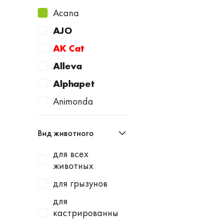
Acana
AJO
AK Cat
Alleva
Alphapet
Animonda
Apicenna
Вид животного
Avantie
для всех
AWARD
животных
Baurenhof
для грызунов
Bayer
для
Beaphar
кастрированны