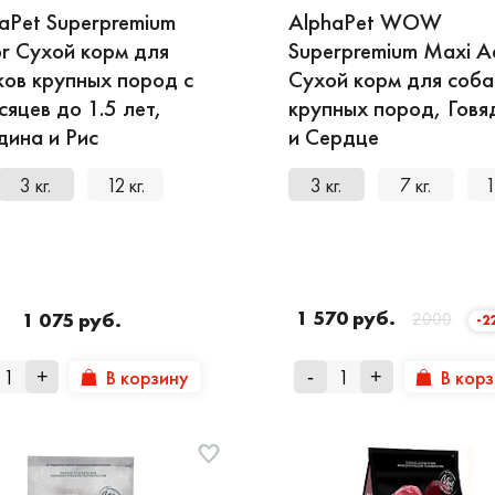
aPet Superpremium
AlphaPet WOW
or Сухой корм для
Superpremium Maxi A
ов крупных пород с
Сухой корм для соба
сяцев до 1.5 лет,
крупных пород, Говя
дина и Рис
и Сердце
3 кг.
12 кг.
3 кг.
7 кг.
1
1 570 руб.
1 075 руб.
2000
-2
В корзину
В кор
+
-
+