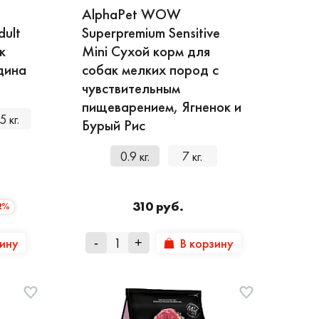
AlphaPet WOW
dult
Superpremium Sensitive
к
Mini Сухой корм для
дина
собак мелких пород с
чувствительным
пищеварением, Ягненок и
5 кг.
Бурый Рис
0.9 кг.
7 кг.
310 руб.
2%
зину
В корзину
-
+