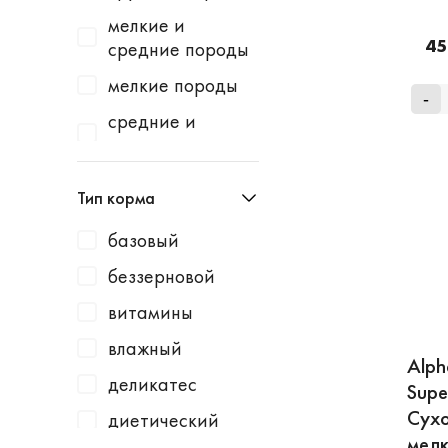
Homecat
индейка
мелкие и
Homefish
45
водоросли
средние породы
Homepet
говядина
мелкие породы
-
Kotiki
говядина /
средние и
горошек
крупные породы
KRKA
говядина /
средние породы
Leonardo
Тип корма
картофель
Lucky Dog
говядина /
базовый
Milbemax
клюква
беззерновой
Monge
говядина /
витамины
курица
N1
влажный
говядина /
Neoterica
Alp
малина
деликатес
Supe
Organic Choice
Сухо
говядина /
диетический
Orijen
мелк
морковь