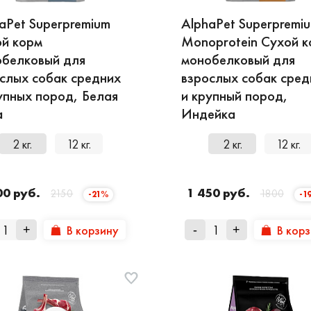
aPet Superpremium
AlphaPet Superpremi
й корм
Monoprotein Сухой 
белковый для
монобелковый для
слых собак средних
взрослых собак сред
упных пород, Белая
и крупный пород,
а
Индейка
2 кг.
12 кг.
2 кг.
12 кг.
00 руб.
1 450 руб.
2150
1800
-21%
-1
В корзину
В кор
+
-
+