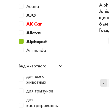
Alph
Acana
Juni
AJO
щенк
6 ме
AK Cat
Говя
Alleva
Alphapet
Animonda
Apicenna
Вид животного
Avantie
для всех
AWARD
животных
-
Baurenhof
для грызунов
Bayer
для
Beaphar
кастрированны