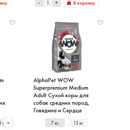
зину
В корзину
-
+
um
AlphaPet WOW
Superpremium Medium
Adult Сухой корм для
их
собак средних пород,
Говядина и Сердце
3 кг.
3 кг.
7 кг.
15 кг.