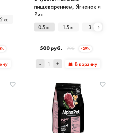
пищеварением, Ягненок и
Рис
2 кг.
0.5 кг.
1.5 кг.
3 кг.
7 кг.
500 руб.
700
0%
-29%
зину
В корзину
-
+