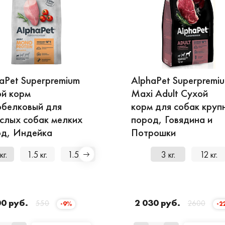
aPet Superpremium
AlphaPet Superpremi
й корм
Maxi Adult Сухой
белковый для
корм для собак круп
слых собак мелких
пород, Говядина и
од, Индейка
Потрошки
кг.
1.5 кг.
1.5 кг.
3 кг.
3 кг.
12 кг.
0 руб.
2 030 руб.
550
2600
-9%
-2