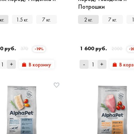
Потрошки
кг.
1.5 кг.
7 кг.
2 кг.
7 кг.
1
0 руб.
1 600 руб.
370
2000
-19%
-2
В корзину
В кор
+
-
+