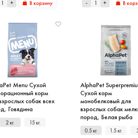
В корзину
В кор
+
-
+
aPet Menu Сухой
AlphaPet Superpremi
норационный корм
Сухой корм
взрослых собак всех
монобелковый для
д, Говядина
взрослых собак мелк
пород, Белая рыба
2 кг.
15 кг.
0.5 кг.
1.5 кг.