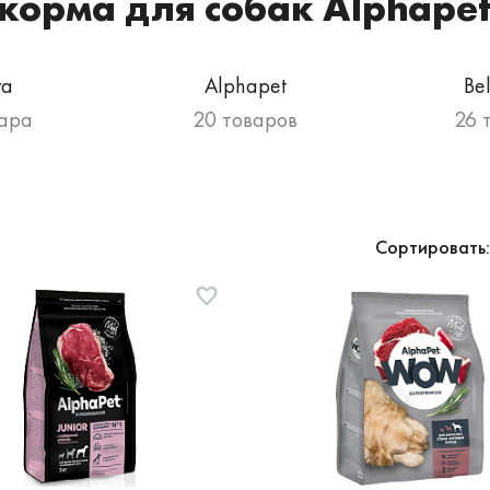
корма для собак Alphape
va
Alphapet
Be
вара
20 товаров
26 
Сортировать: