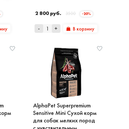
2 800 руб.
3500
%
-20%
зину
В корзину
-
+
um
AlphaPet Superpremium
корм
Sensitive Mini Сухой корм
для собак мелких пород
с чувствительным