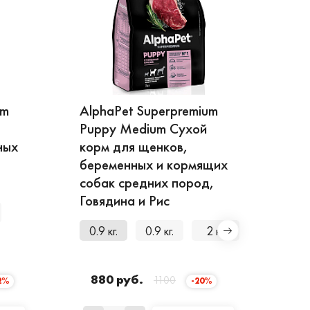
um
AlphaPet Superpremium
Puppy Medium Сухой
ных
корм для щенков,
беременных и кормящих
собак средних пород,
Говядина и Рис
0.9 кг.
0.9 кг.
2 кг.
7 кг.
880 руб.
1100
2%
-20%