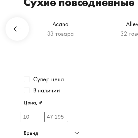
Сухие повседневные 
Acana
Alle
а
33 товара
32 то
Супер цена
В наличии
Цена, ₽
Бренд