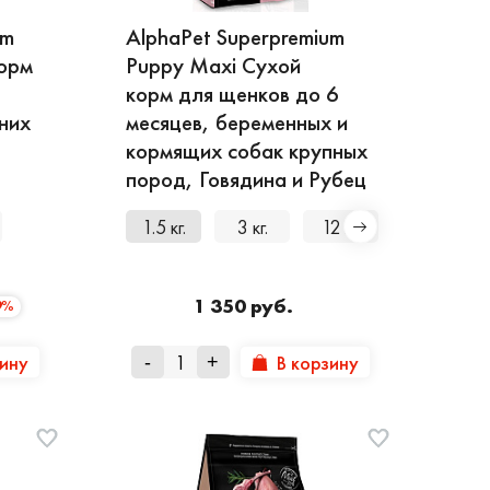
um
AlphaPet Superpremium
корм
Puppy Maxi Сухой
корм для щенков до 6
них
месяцев, беременных и
кормящих собак крупных
пород, Говядина и Рубец
1.5 кг.
3 кг.
12 кг.
12 кг.
1 350 руб.
9%
зину
В корзину
-
+