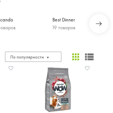
t
lcando
Best Dinner
товаров
19 товаров
По популярности