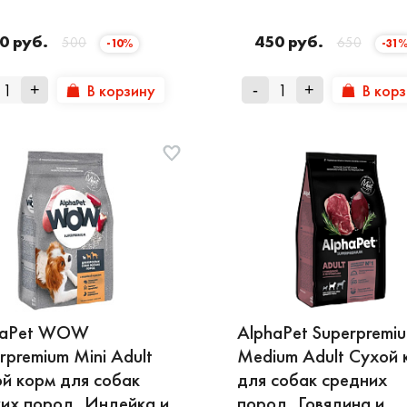
0 руб.
450 руб.
500
650
-10%
-31
В корзину
В кор
+
-
+
haPet WOW
AlphaPet Superpremi
rpremium Mini Adult
Medium Adult Сухой 
й корм для собак
для собак средних
их пород, Индейка и
пород, Говядина и