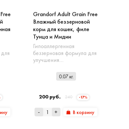
 Free
Grandorf Adult Grain Free
й
Влажный беззерновой
иная
корм для кошек, филе
Тунца и Мидии
Гипоаллергенная
 для
беззерновая формула для
улучшения…
0.07 кг.
200 руб.
240
%
-17%
зину
В корзину
-
+