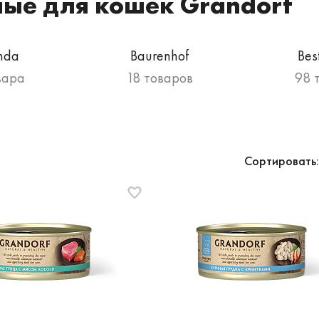
ные для кошек Grandorf
nda
Baurenhof
Bes
вара
18 товаров
98 
Сортировать: