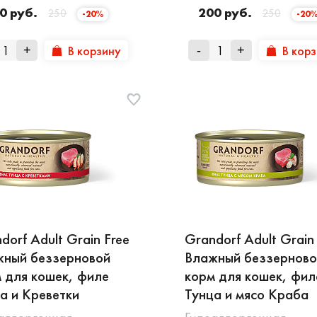
0 руб.
200 руб.
250
250
-20%
-20
В корзину
В кор
+
-
+
dorf Adult Grain Free
Grandorf Adult Grain
жный беззерновой
Влажный беззерново
 для кошек, филе
корм для кошек, фил
а и Креветки
Тунца и мясо Краба