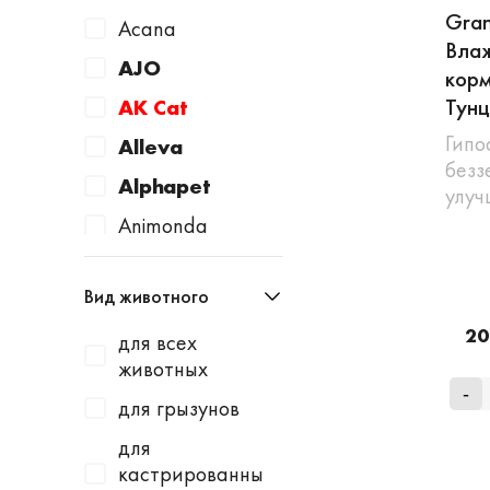
Gran
Acana
Вла
AJO
корм
Тунц
AK Cat
Гипо
Alleva
безз
Alphapet
улу
Animonda
Apicenna
Вид животного
Avantie
20
для всех
AWARD
животных
Baurenhof
-
для грызунов
Bayer
для
Beaphar
кастрированны