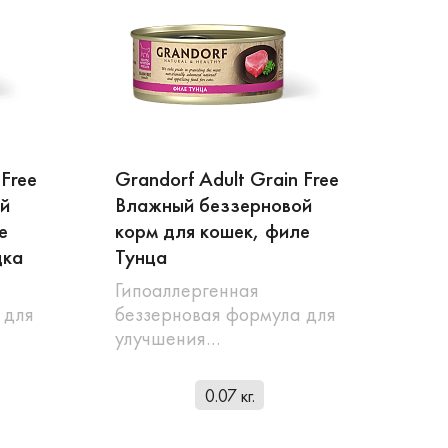
 Free
Grandorf Adult Grain Free
й
Влажный беззерновой
е
корм для кошек, филе
дка
Тунца
Гипоаллергенная
 для
беззерновая формула для
улучшения…
0.07 кг.