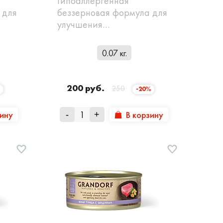
Гипоаллергенная
 для
беззерновая формула для
улучшения…
0.07 кг.
200 руб.
250
%
-20%
зину
В корзину
-
+