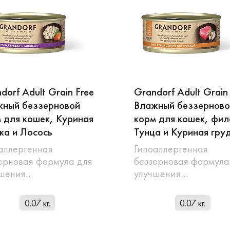
dorf Adult Grain Free
Grandorf Adult Grain
жный беззерновой
Влажный беззерново
 для кошек, Куриная
корм для кошек, фил
ка и Лосось
Тунца и Куриная гру
аллергенная
Гипоаллергенная
ерновая формула для
беззерновая формула
чшения…
улучшения…
0.07 кг.
0.07 кг.