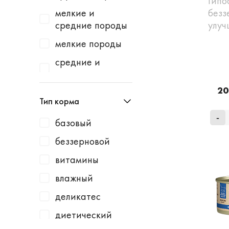
Гипо
Homecat
индейка
мелкие и
безз
Homefish
водоросли
средние породы
улу
Homepet
говядина
мелкие породы
Kotiki
говядина /
средние и
горошек
крупные породы
KRKA
20
говядина /
средние породы
Leonardo
Тип корма
картофель
Lucky Dog
-
говядина /
базовый
Milbemax
клюква
беззерновой
Monge
говядина /
витамины
курица
N1
влажный
говядина /
Neoterica
малина
деликатес
Organic Choice
говядина /
диетический
Orijen
морковь