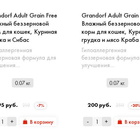
dorf Adult Grain Free
Grandorf Adult Grain
жный беззерновой
Влажный беззерново
 для кошек, Куриная
корм для кошек, Кур
ка и Сибас
грудка и мясо Краба
аллергенная
Гипоаллергенная
ерновая формула для
беззерновая формула
чшения…
улучшения…
0.07 кг.
0.07 кг.
95 руб.
200 руб.
210
250
-7%
-20
В корзину
В кор
+
-
+