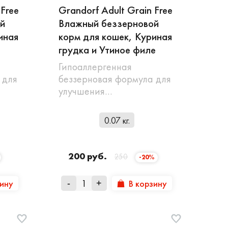
 Free
Grandorf Adult Grain Free
й
Влажный беззерновой
иная
корм для кошек, Куриная
грудка и Утиное филе
Гипоаллергенная
 для
беззерновая формула для
улучшения…
0.07 кг.
200 руб.
250
-20%
зину
В корзину
-
+