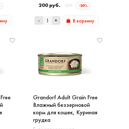
200 руб.
250
%
-20%
зину
В корзину
-
+
 Free
Grandorf Adult Grain Free
й
Влажный беззерновой
е
корм для кошек, Куриная
грудка