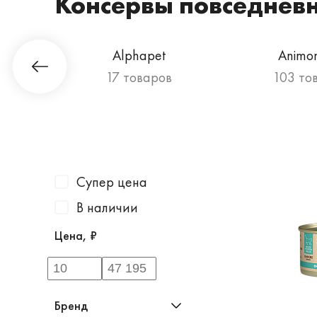
Консервы повседнев
Гурман
Alphapet
Animo
а
17 товаров
103 то
Супер цена
В наличии
Цена, ₽
Бренд