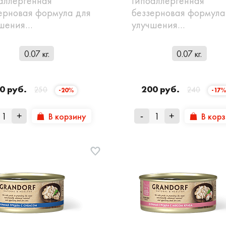
аллергенная
Гипоаллергенная
ерновая формула для
беззерновая формула
чшения…
улучшения…
0.07 кг.
0.07 кг.
0 руб.
200 руб.
250
240
-20%
-17
В корзину
В кор
+
-
+