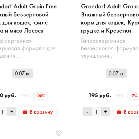
dorf Adult Grain Free
Grandorf Adult Grain
жный беззерновой
Влажный беззерново
 для кошек, филе
корм для кошек, Кур
а и мясо Лосося
грудка и Креветки
аллергенная
Гипоаллергенная
ерновая формула для
беззерновая формула
чшения…
улучшения…
0.07 кг.
0.07 кг.
0 руб.
195 руб.
250
210
-20%
-7%
В корзину
В кор
+
-
+