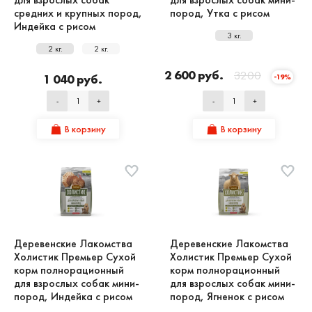
средних и крупных пород,
пород, Утка с рисом
Индейка с рисом
3 кг.
2 кг.
2 кг.
2 600 руб.
3200
1 040 руб.
-19%
-
+
-
+
В корзину
В корзину
Деревенские Лакомства
Деревенские Лакомства
Холистик Премьер Сухой
Холистик Премьер Сухой
корм полнорационный
корм полнорационный
для взрослых собак мини-
для взрослых собак мини-
пород, Индейка с рисом
пород, Ягненок с рисом