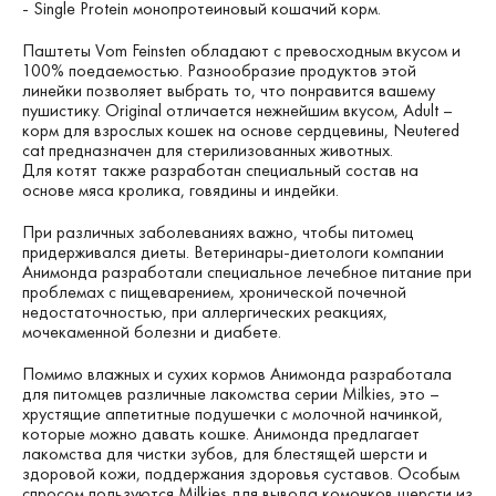
- Single Protein монопротеиновый кошачий корм.
Паштеты Vom Feinsten обладают с превосходным вкусом и
100% поедаемостью. Разнообразие продуктов этой
линейки позволяет выбрать то, что понравится вашему
пушистику. Original отличается нежнейшим вкусом,
Adult –
корм для взрослых кошек на основе сердцевины, Neutered
cat предназначен для стерилизованных животных.
Для котят также разработан специальный состав на
основе мяса кролика, говядины и индейки.
При различных заболеваниях важно, чтобы питомец
придерживался диеты. Ветеринары-диетологи компании
Анимонда разработали специальное лечебное питание при
проблемах с пищеварением, хронической почечной
недостаточностью, при аллергических реакциях,
мочекаменной болезни и диабете.
Помимо влажных и сухих кормов Анимонда разработала
для питомцев различные лакомства серии Milkies, это –
хрустящие аппетитные подушечки с молочной начинкой,
которые можно давать кошке. Анимонда предлагает
лакомства для чистки зубов, для блестящей шерсти и
здоровой кожи, поддержания здоровья суставов. Особым
спросом пользуются Milkies для вывода комочков шерсти из