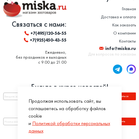
Главная
Доставка и оплата
Связаться с нами:
Как заказать
О компании
+7(495)120-56-55
+7(925)450-43-55
Контакты
info@miska.ru
Ежедневно,
Для вопросов по заказам
без праздников и выходных
с 9:00 до 21:00
Будьте в курсе новостей!
Подписаться
Продолжая использовать сайт, вы
соглашаетесь на обработку файлов
Оплатить по номеру заказа:
cookie
Оплатить
и
Политикой обработки персональных
данных
Присоединяйся!