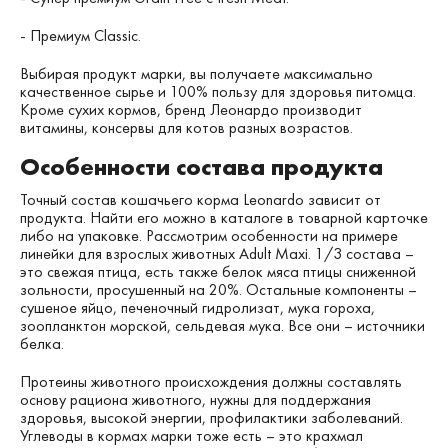
- Премиум Classic.
Выбирая продукт марки, вы получаете максимально
качественное сырье и 100% пользу для здоровья питомца.
Кроме сухих кормов, бренд Леонардо производит
витамины, консервы для котов разных возрастов.
Особенности состава продукта
Точный состав кошачьего корма Leonardo зависит от
продукта. Найти его можно в каталоге в товарной карточке
либо на упаковке. Рассмотрим особенности на примере
линейки для взрослых животных Adult Maxi. 1/3 состава –
это свежая птица, есть также белок мяса птицы сниженной
зольности, просушенный на 20%. Остальные компоненты –
сушеное яйцо, печеночный гидролизат, мука гороха,
зоопланктон морской, сельдевая мука. Все они – источники
белка.
Протеины животного происхождения должны составлять
основу рациона животного, нужны для поддержания
здоровья, высокой энергии, профилактики заболеваний.
Углеводы в кормах марки тоже есть – это крахмал