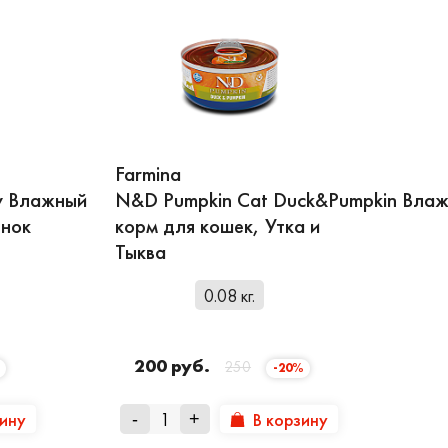
Farmina
y Влажный
N&D Pumpkin Cat Duck&Pumpkin Вла
енок
корм для кошек, Утка и
Тыква
0.08 кг.
200 руб.
250
-20%
зину
В корзину
-
+