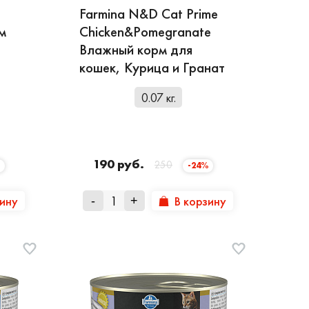
Farmina N&D Cat Prime
м
Chicken&Pomegranate
Влажный корм для
кошек, Курица и Гранат
0.07 кг.
190 руб.
250
-24%
зину
В корзину
-
+