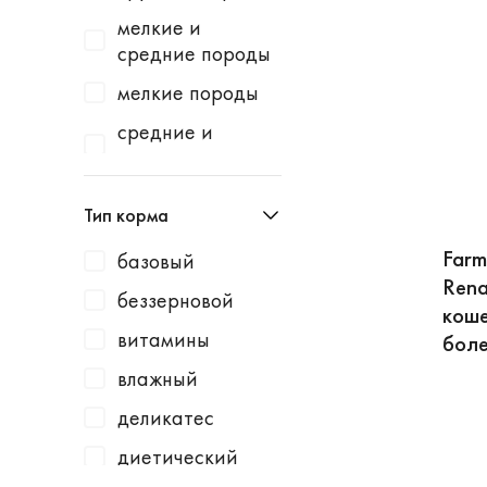
Homecat
индейка
мелкие и
Homefish
водоросли
средние породы
Homepet
говядина
мелкие породы
Kotiki
говядина /
средние и
горошек
крупные породы
KRKA
говядина /
средние породы
Leonardo
Тип корма
картофель
Lucky Dog
Farm
говядина /
базовый
Milbemax
Rena
клюква
беззерновой
коше
Monge
говядина /
витамины
боле
курица
N1
влажный
говядина /
Neoterica
малина
деликатес
Organic Choice
говядина /
диетический
Orijen
морковь