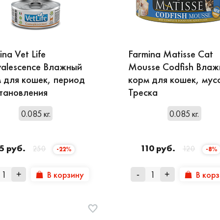
ina Vet Life
Farmina Matisse Cat
alescence Влажный
Mousse Codfish Вла
 для кошек, период
корм для кошек, мус
тановления
Треска
0.085 кг.
0.085 кг.
5 руб.
110 руб.
250
120
-22%
-8%
В корзину
В кор
+
-
+