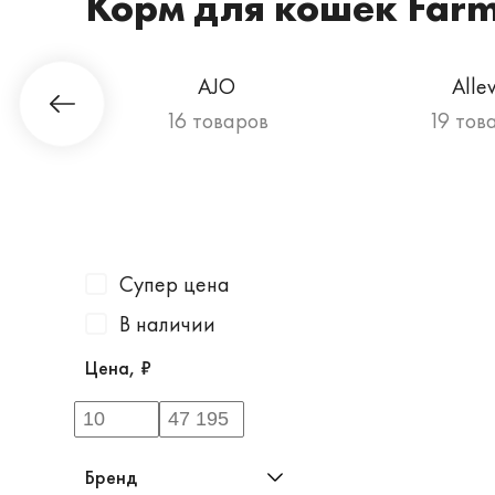
Корм для кошек Far
Гурман
AJO
Alle
в
16 товаров
19 тов
Супер цена
В наличии
Цена, ₽
Бренд