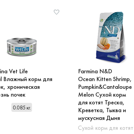
ina Vet Life
Farmina N&D
l Влажный корм для
Ocean Kitten Shrimp,
к, хроническая
Pumpkin&Cantaloupe
знь почек
Melon Сухой корм
для котят Треска,
0.085 кг.
Креветка, Тыква и
мускусная Дыня
Сухой корм для котят