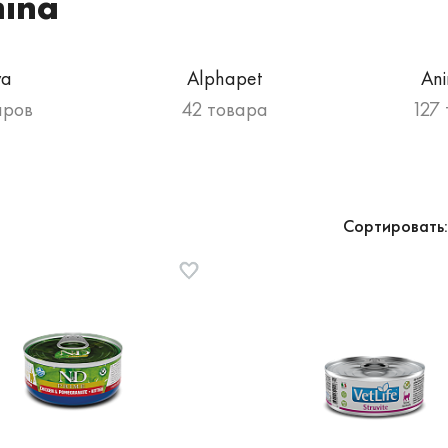
mina
va
Alphapet
An
аров
42 товара
127
Сортировать: