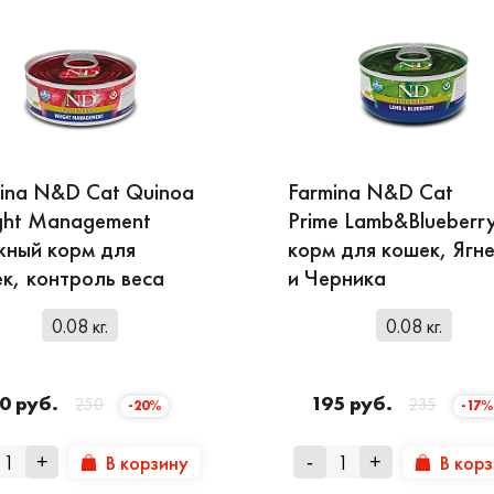
ina N&D Cat Quinoa
Farmina N&D Cat
ght Management
Prime Lamb&Blueberr
ный корм для
корм для кошек, Ягн
к, контроль веса
и Черника
0.08 кг.
0.08 кг.
0 руб.
195 руб.
250
235
-20%
-17%
В корзину
В кор
+
-
+