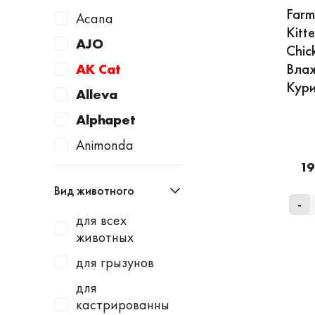
Farm
Acana
Kitt
AJO
Chic
Влаж
AK Cat
Кури
Alleva
Alphapet
Animonda
19
Apicenna
Вид животного
Avantie
-
для всех
AWARD
животных
Baurenhof
для грызунов
Bayer
для
Beaphar
кастрированны