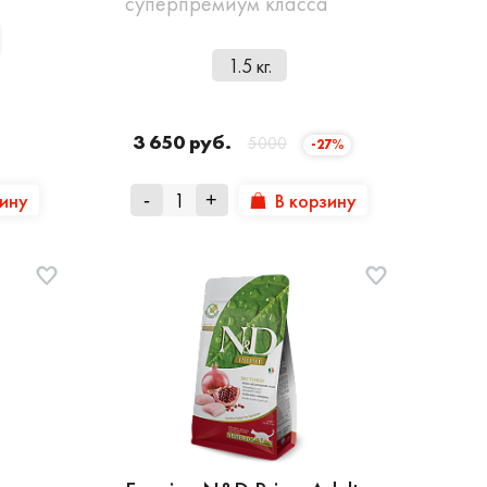
суперпремиум класса
1.5 кг.
3 650 руб.
5000
-27%
зину
В корзину
-
+