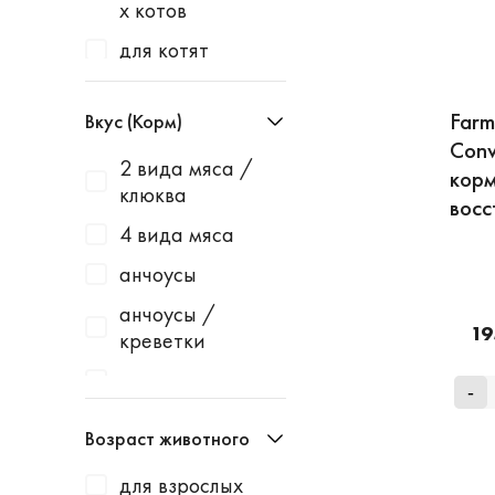
х котов
Best Dinner
для котят
Blitz
для котят и
Bowl Wow
щенков
Farm
Вкус (Корм)
Brit
Conv
для кошек
2 вида мяса /
Cat's White
корм
клюква
для кошек и
восс
Cats Best
собак
4 вида мяса
Catter Litter
для кошек и
анчоусы
хорьков
Cliny
анчоусы /
для любого
CRAFTIA
19
креветки
вида животных
Dunya dogus
ассорти
для
-
ECO Premium
ассорти из
любого вида жи
Возраст животного
морепродуктов
вотных
Enso
для взрослых
ассорти из птиц
для собак
Eukanuba