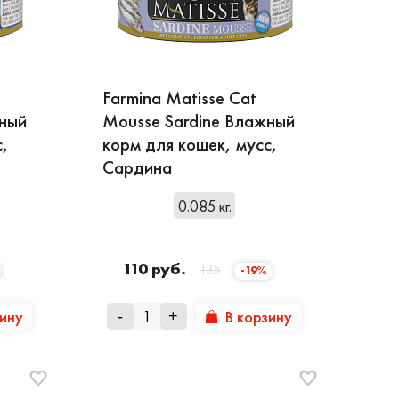
Farmina Matisse Cat
жный
Mousse Sardine Влажный
с,
корм для кошек, мусс,
Сардина
0.085 кг.
110 руб.
135
-19%
зину
В корзину
-
+