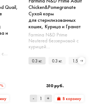
Farmina N&D Prime Adult
d Quail,
Chicken&Pomegranate
e
Сухой корм
для стерилизованных
х
кошек, Курица и Гранат
ва и
Farmina N&D Prime
Neutered беззерновой с
курицей…
й с…
0.3 кг.
0.3 кг.
1.5 кг.
5 кг.
310 руб.
7%
зину
В корзину
-
+