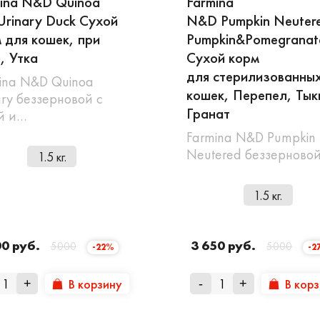
ina N&D Quinoa
Farmina
Urinary Duck Сухой
N&D Pumpkin Neutere
 для кошек, при
Pumpkin&Pomegranat
, Утка
Сухой корм
для стерилизованны
ina N&D Quinoa
кошек, Перепел, Тык
ary беззерновой с
Гранат
й и…
Farmina N&D Pumpkin
Neutered беззерново
1.5 кг.
1.5 кг.
00 руб.
3 650 руб.
5000
5000
-22%
-2
В корзину
В кор
+
-
+