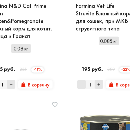
ina N&D Cat Prime
Farmina Vet Life
en
Struvite Влажный кор
ken&Pomegranate
для кошек, при МКБ
ный корм для котят,
струвитного типа
ца и Гранат
0.085 кг.
0.08 кг.
5 руб.
195 руб.
235
250
-17%
-22%
В корзину
В кор
+
-
+