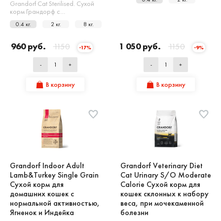
Grandorf Cat Sterilised. Сухой
корм Грандорф с…
0.4 кг.
2 кг.
8 кг.
960 руб.
1150
1 050 руб.
1150
-17%
-9%
-
+
-
+
В корзину
В корзину
Grandorf Indoor Adult
Grandorf Veterinary Diet
Lamb&Turkey Single Grain
Cat Urinary S/O Moderate
Сухой корм для
Calorie Сухой корм для
домашних кошек с
кошек склонных к набору
нормальной активностью,
веса, при мочекаменной
Ягненок и Индейка
болезни