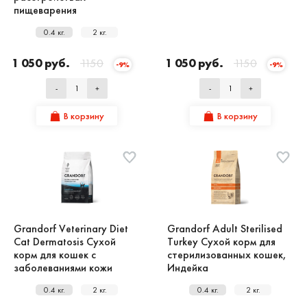
пищеварения
0.4 кг.
2 кг.
1 050 руб.
1150
1 050 руб.
1150
-9%
-9%
-
+
-
+
В корзину
В корзину
Grandorf Veterinary Diet
Grandorf Adult Sterilised
Cat Dermatosis Сухой
Turkey Сухой корм для
корм для кошек с
стерилизованных кошек,
заболеваниями кожи
Индейка
0.4 кг.
2 кг.
0.4 кг.
2 кг.