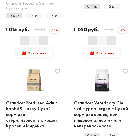
Grandorf Probiotic Sterilised.
0.4 кг.
2 кг.
Сухой корм…
0.4 кг.
2 кг.
8 кг.
1 015 руб.
1200
1 050 руб.
1150
-15%
-9%
-
+
-
+
В корзину
В корзину
Grandorf Sterilised Adult
Grandorf Veterinary Diet
Rabbit&Turkey Сухой
Cat Hypoallergenic Сухой
корм для
корм для кошек, при
стерилизованных кошек,
пищевой аллергии или
Кролик и Индейка
непереносимости
0.4 кг.
2 кг.