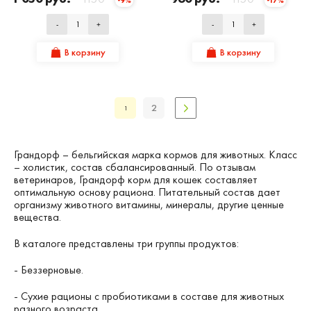
-9%
-17%
-
+
-
+
В корзину
В корзину
2
1
Грандорф – бельгийская марка кормов для животных. Класс
– холистик, состав сбалансированный. По отзывам
ветеринаров, Грандорф корм для кошек составляет
оптимальную основу рациона. Питательный состав дает
организму животного витамины, минералы, другие ценные
вещества.
В каталоге представлены три группы продуктов:
- Беззерновые.
- Сухие рационы с пробиотиками в составе для животных
разного возраста.