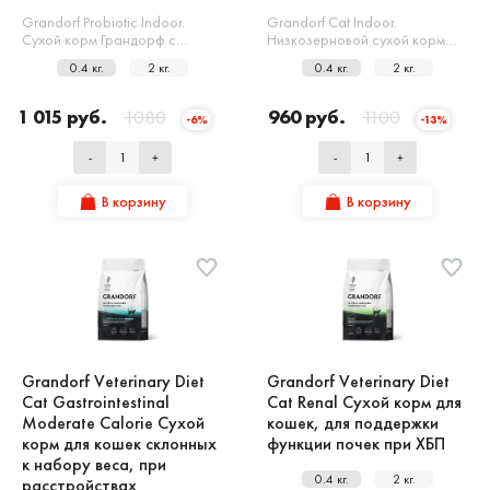
Grandorf Probiotic Indoor.
Grandorf Cat Indoor.
Сухой корм Грандорф с…
Низкозерновой сухой корм…
0.4 кг.
2 кг.
0.4 кг.
2 кг.
1 015 руб.
1080
960 руб.
1100
-6%
-13%
-
+
-
+
В корзину
В корзину
Grandorf Veterinary Diet
Grandorf Veterinary Diet
Cat Gastrointestinal
Cat Renal Сухой корм для
Moderate Calorie Сухой
кошек, для поддержки
корм для кошек склонных
функции почек при ХБП
к набору веса, при
0.4 кг.
2 кг.
расстройствах