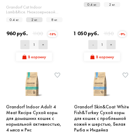
0.4 кг.
2 кг.
Grandorf Cat Indoor
Lamb&Rice. Низкозерновой…
0.4 кг.
2 кг.
8 кг.
960 руб.
1100
1 050 руб.
1150
-13%
-9%
-
+
-
+
В корзину
В корзину
Grandorf Indoor Adult 4
Grandorf Skin&Coat White
Meat Recipe Сухой корм
Fish&Turkey Сухой корм
для домашних кошек с
для кошек с проблемной
нормальной активностью,
кожей и шерстью, Белая
4 мяса и Рис
Рыба и Индейка