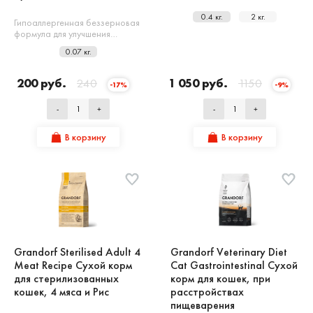
0.4 кг.
2 кг.
Гипоаллергенная беззерновая
формула для улучшения…
0.07 кг.
200 руб.
240
1 050 руб.
1150
-17%
-9%
-
+
-
+
В корзину
В корзину
Grandorf Sterilised Adult 4
Grandorf Veterinary Diet
Meat Recipe Сухой корм
Cat Gastrointestinal Сухой
для стерилизованных
корм для кошек, при
кошек, 4 мяса и Рис
расстройствах
пищеварения