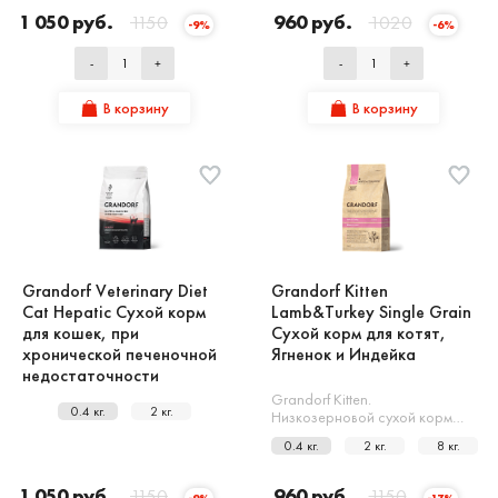
1 050 руб.
1150
960 руб.
1020
-9%
-6%
-
+
-
+
В корзину
В корзину
Grandorf Veterinary Diet
Grandorf Kitten
Cat Hepatic Сухой корм
Lamb&Turkey Single Grain
для кошек, при
Сухой корм для котят,
хронической печеночной
Ягненок и Индейка
недостаточности
Grandorf Kitten.
0.4 кг.
2 кг.
Низкозерновой сухой корм…
0.4 кг.
2 кг.
8 кг.
1 050 руб.
1150
960 руб.
1150