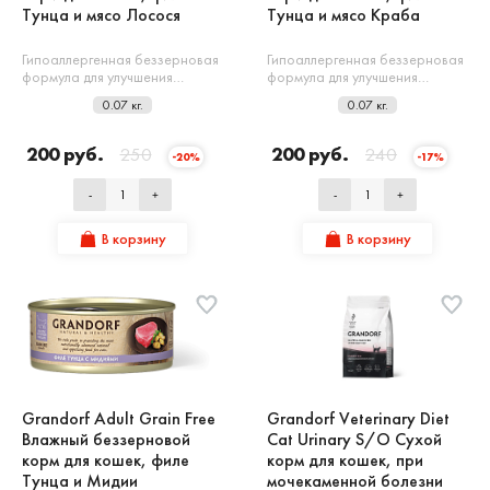
Тунца и мясо Лосося
Тунца и мясо Краба
Гипоаллергенная беззерновая
Гипоаллергенная беззерновая
формула для улучшения…
формула для улучшения…
0.07 кг.
0.07 кг.
200 руб.
250
200 руб.
240
-20%
-17%
-
+
-
+
В корзину
В корзину
Grandorf Adult Grain Free
Grandorf Veterinary Diet
Влажный беззерновой
Cat Urinary S/O Сухой
корм для кошек, филе
корм для кошек, при
Тунца и Мидии
мочекаменной болезни