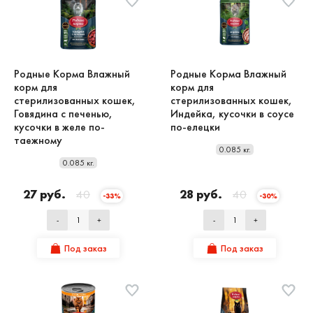
Родные Корма Влажный
Родные Корма Влажный
корм для
корм для
стерилизованных кошек,
стерилизованных кошек,
Говядина с печенью,
Индейка, кусочки в соусе
кусочки в желе по-
по-елецки
таежному
0.085 кг.
0.085 кг.
27 руб.
40
28 руб.
40
-33%
-30%
-
+
-
+
Под заказ
Под заказ