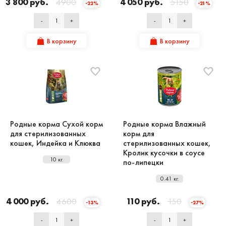
3 800 руб.
4900
4 050 руб.
5150
-22%
-21%
-
+
-
+
В корзину
В корзину
Родные корма Cухой корм
Родные корма Влажный
для стерилизованных
корм для
кошек, Индейка и Клюква
стерилизованных кошек,
Кролик кусочки в соусе
10 кг.
по-липецки
0.41 кг.
4 000 руб.
4600
110 руб.
150
-13%
-27%
-
+
-
+