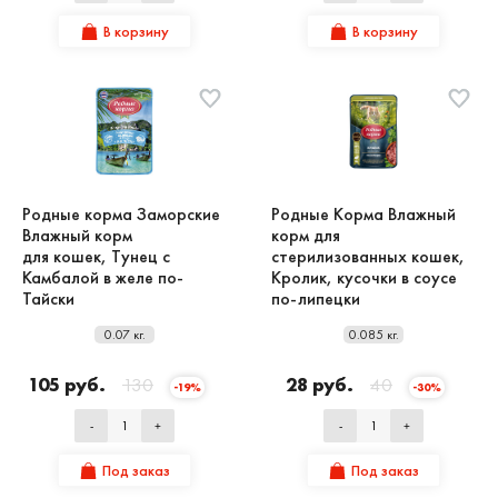
В корзину
В корзину
Родные корма Заморские
Родные Корма Влажный
Влажный корм
корм для
для кошек, Тунец с
стерилизованных кошек,
Камбалой в желе по-
Кролик, кусочки в соусе
Тайски
по-липецки
0.07 кг.
0.085 кг.
105 руб.
130
28 руб.
40
-19%
-30%
-
+
-
+
Под заказ
Под заказ