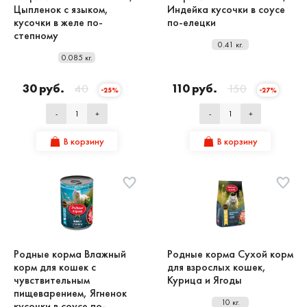
Цыпленок с языком,
Индейка кусочки в соусе
кусочки в желе по-
по-елецки
степному
0.41 кг.
0.085 кг.
30 руб.
40
110 руб.
150
-25%
-27%
-
+
-
+
В корзину
В корзину
Родные корма Влажный
Родные корма Сухой корм
корм для кошек с
для взрослых кошек,
чувствительным
Курица и Ягоды
пищеварением, Ягненок
10 кг.
кусочки в соусе по-