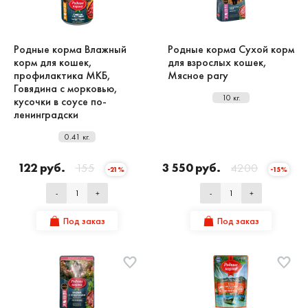
Родные корма Влажный
Родные корма Сухой корм
корм для кошек,
для взрослых кошек,
профилактика МКБ,
Мясное рагу
Говядина с морковью,
10 кг.
кусочки в соусе по-
ленинградски
0.41 кг.
122 руб.
155
3 550 руб.
4200
-21%
-15%
-
+
-
+
Под заказ
Под заказ