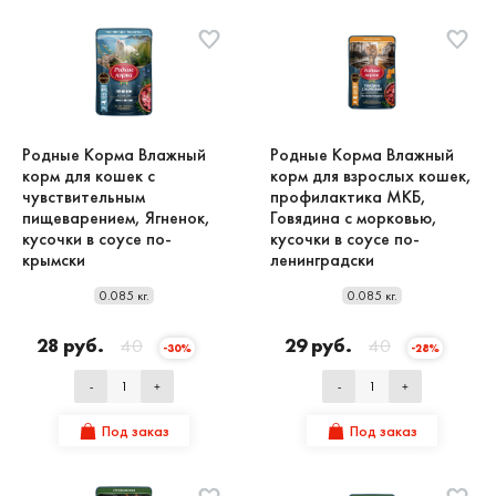
Родные Корма Влажный
Родные Корма Влажный
корм для кошек с
корм для взрослых кошек,
чувствительным
профилактика МКБ,
пищеварением, Ягненок,
Говядина с морковью,
кусочки в соусе по-
кусочки в соусе по-
крымски
ленинградски
0.085 кг.
0.085 кг.
28 руб.
40
29 руб.
40
-30%
-28%
-
+
-
+
Под заказ
Под заказ