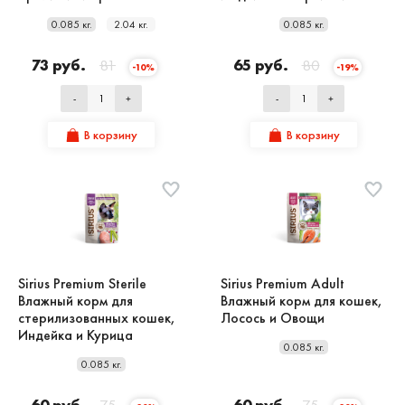
0.085 кг.
2.04 кг.
0.085 кг.
73 руб.
81
65 руб.
80
-10%
-19%
-
+
-
+
В корзину
В корзину
Sirius Premium Sterile
Sirius Premium Adult
Влажный корм для
Влажный корм для кошек,
стерилизованных кошек,
Лосось и Овощи
Индейка и Курица
0.085 кг.
0.085 кг.