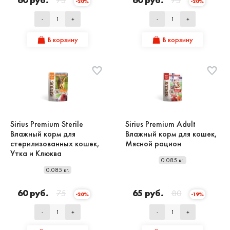
60 руб.
75
60 руб.
75
-20%
-20%
-
+
-
+
В корзину
В корзину
Sirius Premium Sterile
Sirius Premium Adult
Влажный корм для
Влажный корм для кошек,
стерилизованных кошек,
Мясной рацион
Утка и Клюква
0.085 кг.
0.085 кг.
60 руб.
75
65 руб.
80
-20%
-19%
-
+
-
+