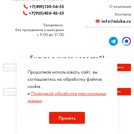
О компании
+7(495)120-56-55
+7(925)450-43-55
Контакты
info@miska.ru
Ежедневно,
Для вопросов по заказам
без праздников и выходных
с 9:00 до 21:00
Будьте в курсе новостей!
Подписаться
Продолжая использовать сайт, вы
соглашаетесь на обработку файлов
Оплатить по номеру заказа:
cookie
Оплатить
и
Политикой обработки персональных
данных
Присоединяйся!
Принять
Разработка интернет-магазинов в iTargency