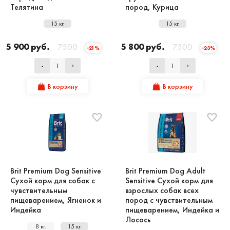
Телятина
пород, Курица
15 кг.
15 кг.
5 900 руб.
7500
5 800 руб.
7500
-21%
-23%
-
+
-
+
В корзину
В корзину
Brit Premium Dog Sensitive
Brit Premium Dog Adult
Сухой корм для собак с
Sensitive Сухой корм для
чувствительным
взрослых собак всех
пищеварением, Ягненок и
пород с чувствительным
Индейка
пищеварением, Индейка и
Лосось
8 кг.
15 кг.