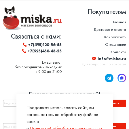
Покупателям
Главная
Доставка и оплата
Связаться с нами:
Как заказать
О компании
+7(495)120-56-55
+7(925)450-43-55
Контакты
info@miska.ru
Ежедневно,
Для вопросов по заказам
без праздников и выходных
с 9:00 до 21:00
Будьте в курсе новостей!
Подписаться
Продолжая использовать сайт, вы
соглашаетесь на обработку файлов
Оплатить по номеру заказа:
cookie
Оплатить
и
Политикой обработки персональных