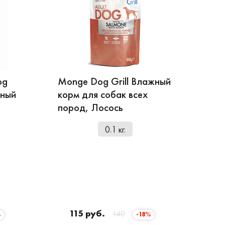
og
Monge Dog Grill Влажный
жный
корм для собак вcех
пород, Лосось
0.1 кг.
115 руб.
140
%
-18%