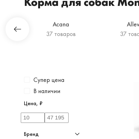
Корма для собак Mo
Гурман
Acana
Alle
ов
37 товаров
37 тов
Супер цена
В наличии
Цена, ₽
Бренд