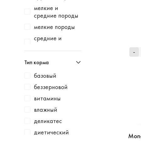
Homecat
индейка
мелкие и
Homefish
водоросли
средние породы
Homepet
говядина
мелкие породы
Kotiki
говядина /
средние и
горошек
крупные породы
KRKA
-
говядина /
средние породы
Leonardo
Тип корма
картофель
Lucky Dog
говядина /
базовый
Milbemax
клюква
беззерновой
Monge
говядина /
витамины
курица
N1
влажный
говядина /
Neoterica
малина
деликатес
Organic Choice
говядина /
диетический
Mong
Orijen
морковь