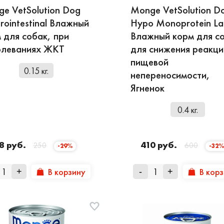
e VetSolution Dog
Monge VetSolution D
rointestinal Влажный
Hypo Monoprotein L
 для собак, при
Влажный корм для с
олеваниях ЖКТ
для снижения реакци
пищевой
0.15 кг.
непереносимости,
Ягненок
0.4 кг.
8 руб.
410 руб.
250
600
-29%
-32%
В корзину
В кор
+
-
+