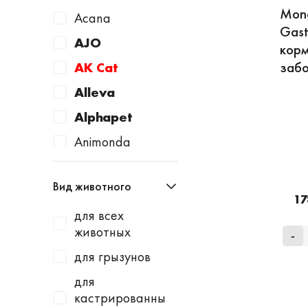
Mong
Acana
Gast
AJO
корм
заб
AK Cat
Alleva
Alphapet
Animonda
Apicenna
Вид животного
Avantie
17
для всех
AWARD
животных
-
Baurenhof
для грызунов
Bayer
для
Beaphar
кастрированны