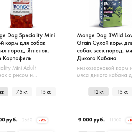
e Dog Speciality Mini
Monge Dog BWild Lo
й корм для собак
Grain Сухой корм дл
их пород, Ягненок,
собак всех пород, м
и Картофель
Дикого Кабана
ality Mini Adult
низкозерновой корм 
нок с рисом и…
мяса дикого кабана 
кг.
7.5 кг.
15 кг.
12 кг.
15 кг.
00 руб.
9 000 руб.
2650
11000
-9%
-