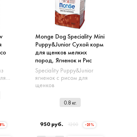
w
Monge Dog Speciality Mini
я
Puppy&Junior Сухой корм
ясо
для щенков мелких
пород, Ягненок и Рис
из
Speciality Puppy&Junior
для…
ягненок с рисом для
щенков
0.8 кг.
950 руб.
1200
18%
-21%