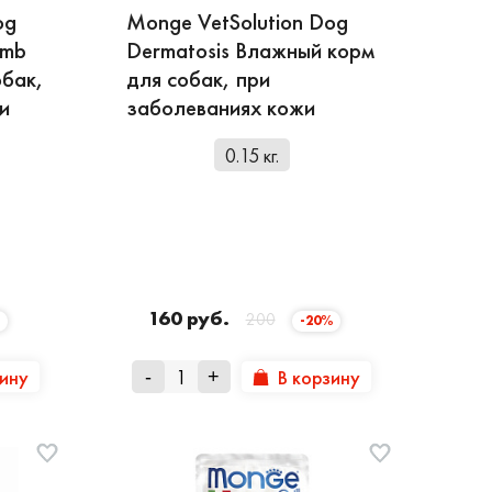
og
Monge VetSolution Dog
amb
Dermatosis Влажный корм
обак,
для собак, при
и
заболеваниях кожи
0.15 кг.
160 руб.
200
-20%
зину
В корзину
-
+