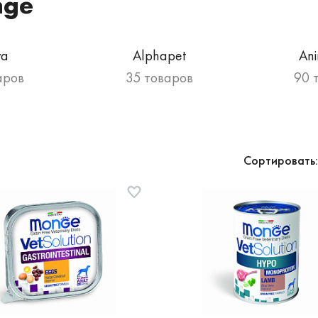
nge
va
Alphapet
An
аров
35 товаров
90 
Сортировать: