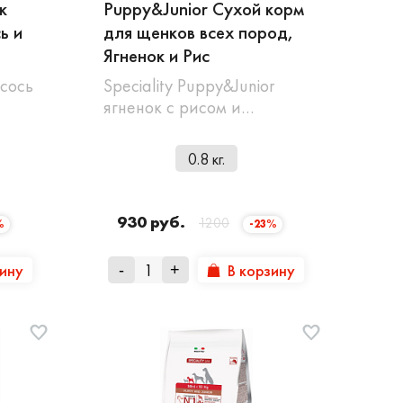
к
Puppy&Junior Сухой корм
ь и
для щенков всех пород,
Ягненок и Рис
осось
Speciality Puppy&Junior
ягненок с рисом и…
0.8 кг.
930 руб.
1200
%
-23%
зину
В корзину
-
+