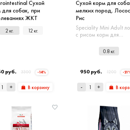
rointestinal Сухой
Сухой корм для соба
 для собак, при
мелких пород, Лосос
олеваниях ЖКТ
Рис
Speciality Mini Adult л
2 кг.
12 кг.
с рисом корм для…
0.8 кг.
50 руб.
950 руб.
3300
1200
-14%
-21
В корзину
В кор
+
-
+