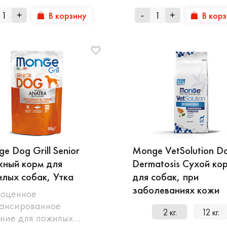
В корзину
В кор
+
-
+
e Dog Grill Senior
Monge VetSolution D
ный корм для
Dermatosis Сухой ко
лых собак, Утка
для собак, при
заболеваниях кожи
оценное
ансированное
2 кг.
12 кг.
ние для пожилых…