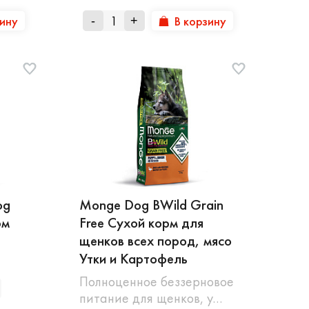
зину
В корзину
-
+
og
Monge Dog BWild Grain
рм
Free Сухой корм для
щенков всех пород, мясо
Утки и Картофель
Полноценное беззерновое
питание для щенков, у…