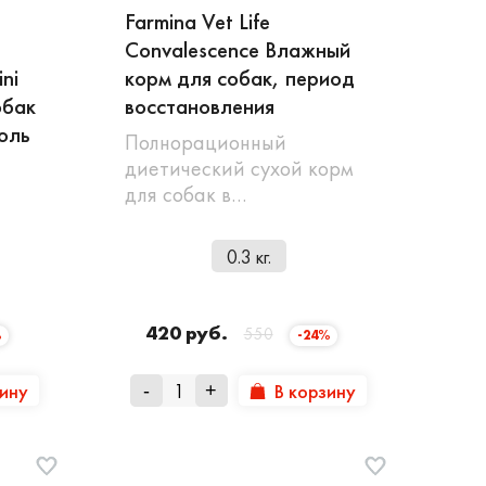
Farmina Vet Life
Convalescence Влажный
ni
корм для собак, период
обак
восстановления
оль
Полнорационный
диетический сухой корм
для собак в…
0.3 кг.
420 руб.
550
%
-24%
зину
В корзину
-
+