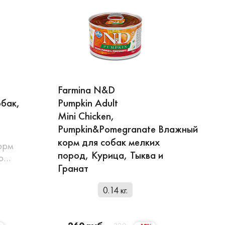
Farmina N&D
обак,
Pumpkin Adult
Mini Chicken,
Pumpkin&Pomegranate Влажный
корм для собак мелких
орм
пород, Курица, Тыква и
но…
Гранат
0.14 кг.