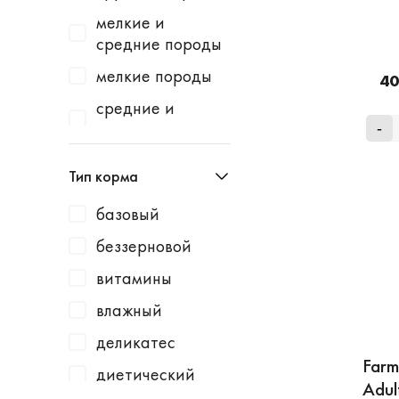
Homecat
индейка
мелкие и
Homefish
водоросли
средние породы
Homepet
говядина
мелкие породы
40
Kotiki
говядина /
средние и
горошек
крупные породы
KRKA
-
говядина /
средние породы
Leonardo
Тип корма
картофель
Lucky Dog
говядина /
базовый
Milbemax
клюква
беззерновой
Monge
говядина /
витамины
курица
N1
влажный
говядина /
Neoterica
малина
деликатес
Organic Choice
Farm
говядина /
диетический
Orijen
Adul
морковь