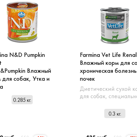
ina N&D Pumpkin
Farmina Vet Life Renal
t
Влажный корм для с
k&Pumpkin Влажный
хроническая болезнь
 для собак, Утка и
почек
а
Диетический сухой к
для собак, специаль
0.285 кг.
0.3 кг.