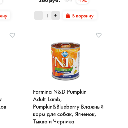
260 руб.
320
%
-19%
зину
В корзину
-
+
Farmina N&D Pumpkin
й
y
Adult Lamb,
ков
Pumpkin&Blueberry Влажный
корм для собак, Ягненок,
Тыква и Черника