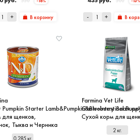
0 руб.
435 руб.
550
500
-16%
-13
В корзину
В кор
+
-
+
ina
Farmina Vet Life
Pumpkin Starter Lamb&Pumpkin&Blueberry Влажны
Gastrointestinal Pupp
 для щенков,
Сухой корм для щен
нок, Тыква и Черника
2 кг.
0.285 кг.