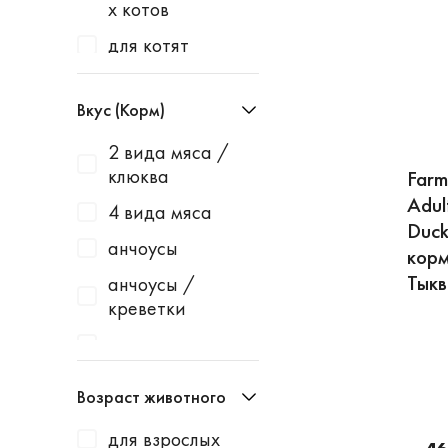
х котов
Best Dinner
для котят
Blitz
для котят и
Bowl Wow
щенков
Вкус (Корм)
Brit
для кошек
2 вида мяса /
Cat's White
клюква
для кошек и
Farm
Cats Best
собак
Adul
4 вида мяса
Catter Litter
Duc
для кошек и
анчоусы
корм
хорьков
Cliny
Тыкв
анчоусы /
для любого
CRAFTIA
креветки
вида животных
Dunya dogus
ассорти
для
ECO Premium
ассорти из
любого вида жи
Возраст животного
морепродуктов
вотных
Enso
для взрослых
ассорти из птиц
для собак
Eukanuba