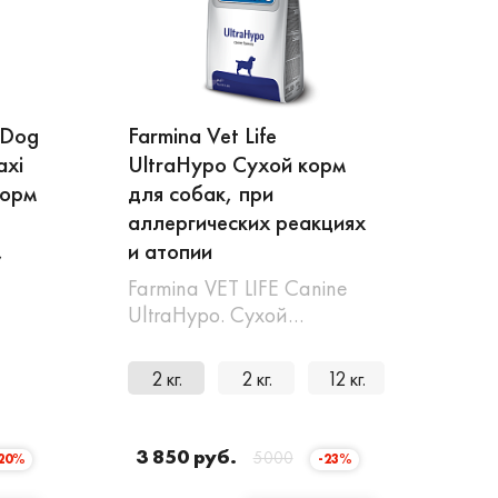
 Dog
Farmina Vet Life
axi
UltraHypo Сухой корм
корм
для собак, при
аллергических реакциях
,
и атопии
Farmina VET LIFE Canine
UltraHypo. Сухой…
2 кг.
2 кг.
12 кг.
3 850 руб.
5000
20%
-23%