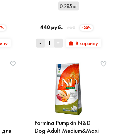
0.285 кг.
440 руб.
550
7%
-20%
зину
В корзину
-
+
Farmina Pumpkin N&D
м для
Dog Adult Medium&Maxi