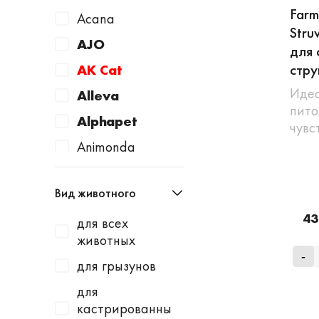
Farm
Acana
Stru
AJO
для 
стру
AK Cat
Идеа
Alleva
пито
Alphapet
чувс
Animonda
Apicenna
Вид животного
Avantie
43
для всех
AWARD
животных
Baurenhof
-
для грызунов
Bayer
для
Beaphar
кастрированны