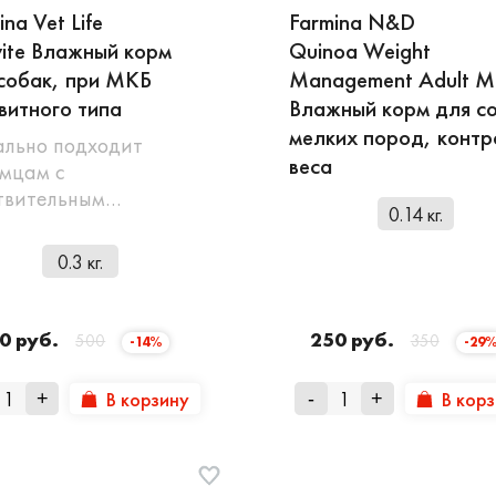
ina Vet Life
Farmina N&D
vite Влажный корм
Quinoa Weight
собак, при МКБ
Management Adult Mi
витного типа
Влажный корм для с
мелких пород, контр
льно подходит
веса
мцам с
твительным…
0.14 кг.
0.3 кг.
0 руб.
250 руб.
500
350
-14%
-29
В корзину
В кор
+
-
+