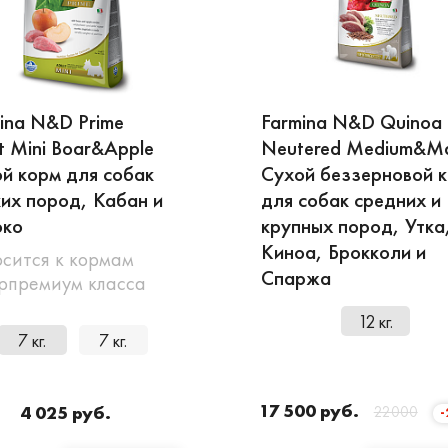
ina N&D Prime
Farmina N&D Quinoa
t Mini Boar&Apple
Neutered Medium&M
й корм для собак
Сухой беззерновой 
их пород, Кабан и
для собак средних и
око
крупных пород, Утка
Киноа, Брокколи и
сится к кормам
Спаржа
рпремиум класса
12 кг.
7 кг.
7 кг.
17 500 руб.
4 025 руб.
22000
-