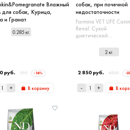
kin&Pomegranate Влажный
собак, при почечной
 для собак, Курица,
недостаточности
а и Гранат
Farmina VET LIFE Cani
Renal. Сухой
0.285 кг.
диетический…
2 кг.
0 руб.
2 850 руб.
550
4500
-16%
-3
В корзину
В кор
+
-
+