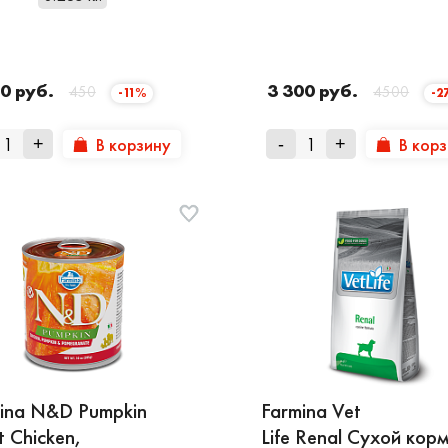
0 руб.
3 300 руб.
450
4500
-11%
-2
В корзину
В кор
+
-
+
ina N&D Pumpkin
Farmina Vet
t Chicken,
Life Renal Сухой кор