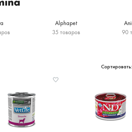
mina
va
Alphapet
An
аров
35 товаров
90 
Сортировать: