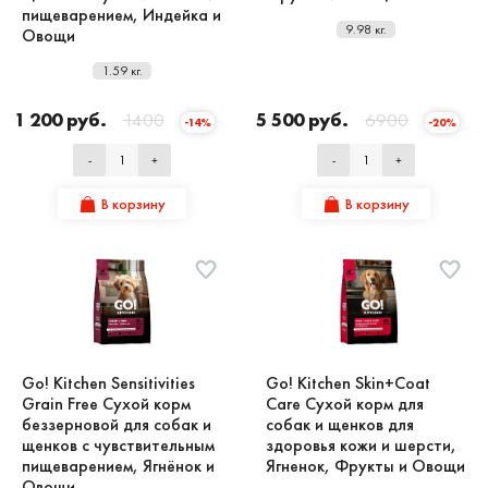
пищеварением, Индейка и
9.98 кг.
Овощи
1.59 кг.
1 200 руб.
1400
5 500 руб.
6900
-14%
-20%
-
+
-
+
В корзину
В корзину
Go! Kitchen Sensitivities
Go! Kitchen Skin+Coat
Grain Free Сухой корм
Care Сухой корм для
беззерновой для собак и
собак и щенков для
щенков с чувствительным
здоровья кожи и шерсти,
пищеварением, Ягнёнок и
Ягненок, Фрукты и Овощи
Овощи