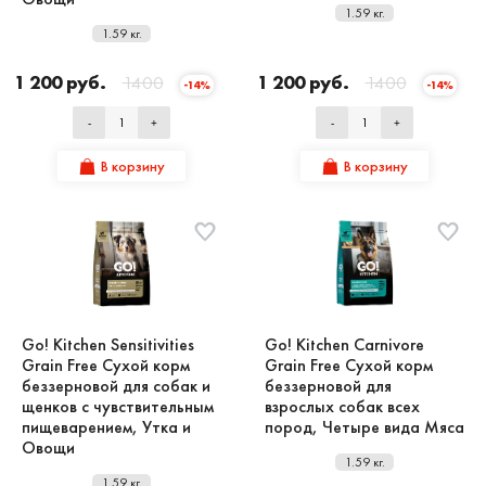
1.59 кг.
1.59 кг.
1 200 руб.
1400
1 200 руб.
1400
-14%
-14%
-
+
-
+
В корзину
В корзину
Go! Kitchen Sensitivities
Go! Kitchen Carnivore
Grain Free Сухой корм
Grain Free Сухой корм
беззерновой для собак и
беззерновой для
щенков с чувствительным
взрослых собак всех
пищеварением, Утка и
пород, Четыре вида Мяса
Овощи
1.59 кг.
1.59 кг.