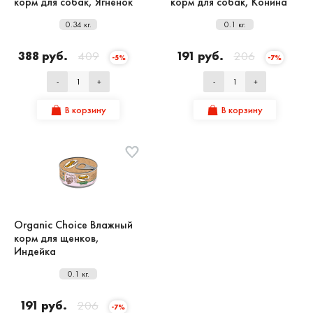
корм для собак, Ягненок
корм для собак, Конина
0.34 кг.
0.1 кг.
388 руб.
409
191 руб.
206
-5%
-7%
-
+
-
+
В корзину
В корзину
Organic Сhoice Влажный
корм для щенков,
Индейка
0.1 кг.
191 руб.
206
-7%