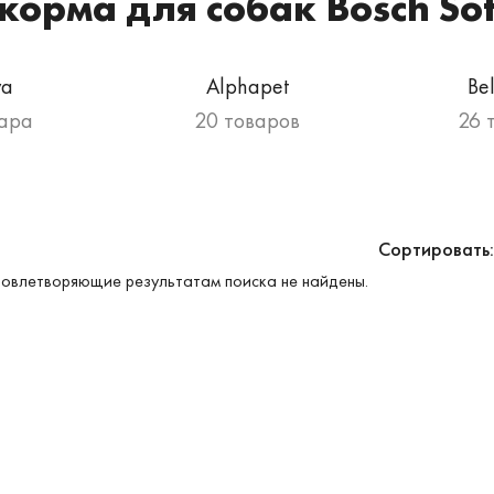
корма для собак Bosch Sof
va
Alphapet
Be
вара
20 товаров
26 
Сортировать:
овлетворяющие результатам поиска не найдены.