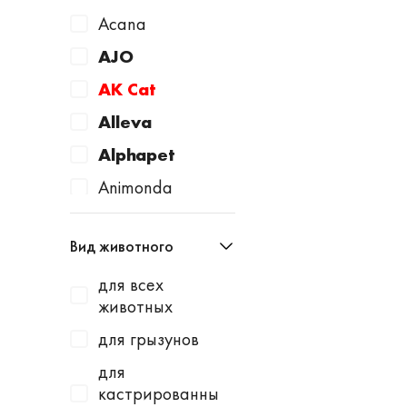
Acana
AJO
AK Cat
Alleva
Alphapet
Animonda
Apicenna
Вид животного
Avantie
для всех
AWARD
животных
Baurenhof
для грызунов
Bayer
для
Beaphar
кастрированны