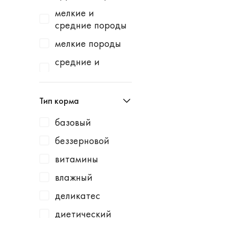
Homecat
индейка
мелкие и
Homefish
водоросли
средние породы
Homepet
говядина
мелкие породы
Kotiki
говядина /
средние и
горошек
крупные породы
KRKA
говядина /
средние породы
Leonardo
Тип корма
картофель
Lucky Dog
говядина /
базовый
Milbemax
клюква
беззерновой
Monge
говядина /
витамины
курица
N1
влажный
говядина /
Neoterica
малина
деликатес
Organic Choice
говядина /
диетический
Orijen
морковь