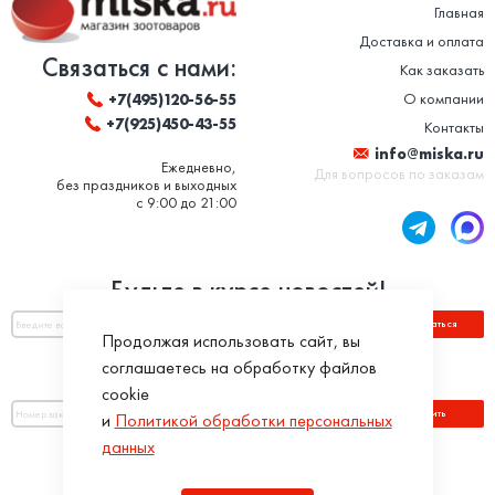
Главная
Доставка и оплата
Связаться с нами:
Как заказать
О компании
+7(495)120-56-55
+7(925)450-43-55
Контакты
info@miska.ru
Ежедневно,
Для вопросов по заказам
без праздников и выходных
с 9:00 до 21:00
Будьте в курсе новостей!
Подписаться
Продолжая использовать сайт, вы
соглашаетесь на обработку файлов
Оплатить по номеру заказа:
cookie
Оплатить
и
Политикой обработки персональных
данных
Присоединяйся!