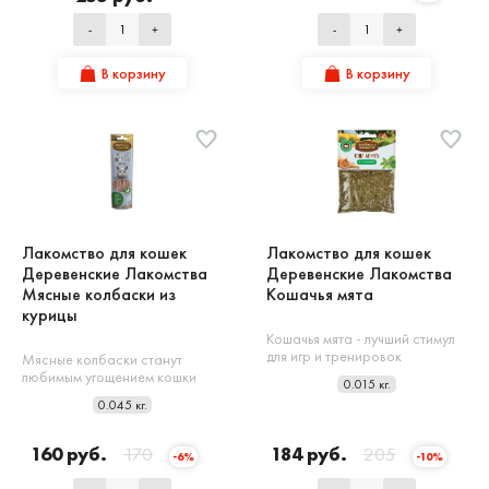
-
+
-
+
В корзину
В корзину
Лакомство для кошек
Лакомство для кошек
Деревенские Лакомства
Деревенские Лакомства
Мясные колбаски из
Кошачья мята
курицы
Кошачья мята - лучший стимул
для игр и тренировок
Мясные колбаски станут
любимым угощением кошки
0.015 кг.
0.045 кг.
160 руб.
170
184 руб.
205
-6%
-10%