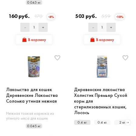
0.045 кг.
160 руб.
170
503 руб.
559
-6%
-10%
-
+
-
+
В корзину
В корзину
Лакомство для кошек
Деревенские лакомства
Деревенские Лакомства
Холистик Премьер Сухой
Соломка утиная нежная
корм для
стерилизованных кошек,
Лосось
Нежная тонкая нарезка из
утиного мяса для кошек
0.4 кг.
0.4 кг.
2 кг.
0.045 кг.