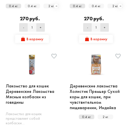
0.4 кг.
0.4 кг.
2 кг.
2 кг.
0.4 кг.
10 кг.
0.4 кг.
2 кг.
270 руб.
270 руб.
-
+
-
+
В корзину
В корзину
Лакомство для кошек
Деревенские лакомства
Деревенские Лакомства
Холистик Премьер Сухой
Мясные колбаски из
корм для кошек, при
говядины
чувствительном
пищеварении, Индейка
Лакомство для кошек
0.4 кг.
2 кг.
представляет собой
колбаски…