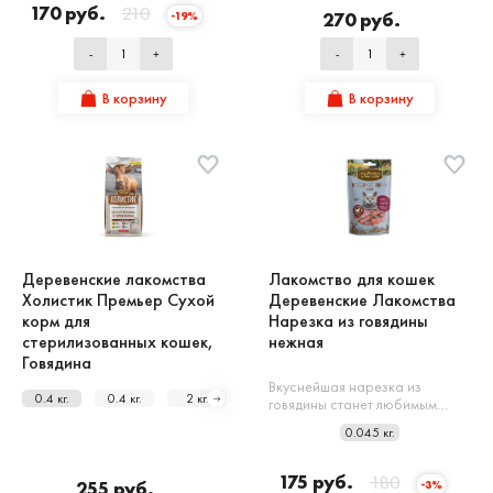
170 руб.
210
270 руб.
-19%
-
+
-
+
В корзину
В корзину
Деревенские лакомства
Лакомство для кошек
Холистик Премьер Сухой
Деревенские Лакомства
корм для
Нарезка из говядины
стерилизованных кошек,
нежная
Говядина
Вкуснейшая нарезка из
0.4 кг.
0.4 кг.
2 кг.
10 кг.
говядины станет любимым…
0.045 кг.
175 руб.
180
255 руб.
-3%