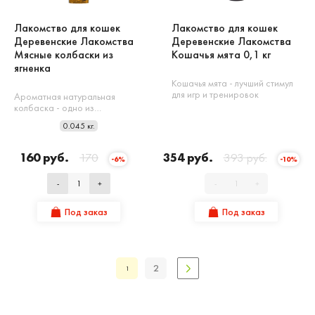
Лакомство для кошек
Лакомство для кошек
Деревенские Лакомства
Деревенские Лакомства
Мясные колбаски из
Кошачья мята 0,1 кг
ягненка
Кошачья мята - лучший стимул
для игр и тренировок
Ароматная натуральная
колбаска - одно из…
0.045 кг.
160 руб.
170
354 руб.
393 руб.
-6%
-10%
-
+
-
+
Под заказ
Под заказ
2
1