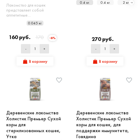
0.4 кг.
0.4 кг.
2 кг.
Лакомство для кошек
представляет собой
аппетитные…
0.045 кг.
160 руб.
170
270 руб.
-6%
-
+
-
+
В корзину
В корзину
Деревенские лакомства
Деревенские лакомства
Холистик Премьер Сухой
Холистик Премьер Сухой
корм для
корм для кошек, для
стерилизованных кошек,
поддержки иммунитета,
Утка
Говядина