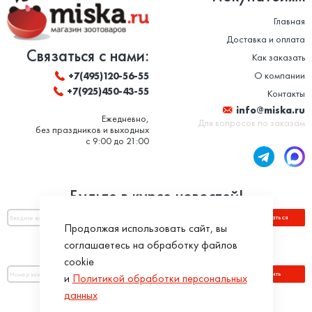
Главная
Доставка и оплата
Связаться с нами:
Как заказать
О компании
+7(495)120-56-55
+7(925)450-43-55
Контакты
info@miska.ru
Ежедневно,
Для вопросов по заказам
без праздников и выходных
с 9:00 до 21:00
Будьте в курсе новостей!
Подписаться
Продолжая использовать сайт, вы
соглашаетесь на обработку файлов
Оплатить по номеру заказа:
cookie
Оплатить
и
Политикой обработки персональных
данных
Присоединяйся!