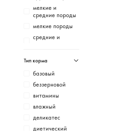
Homecat
индейка
мелкие и
Homefish
водоросли
средние породы
Homepet
говядина
мелкие породы
Kotiki
говядина /
средние и
горошек
крупные породы
KRKA
говядина /
средние породы
Leonardo
Тип корма
картофель
Lucky Dog
говядина /
базовый
Milbemax
клюква
беззерновой
Monge
говядина /
витамины
курица
N1
влажный
говядина /
Neoterica
малина
деликатес
Organic Choice
говядина /
диетический
Orijen
морковь