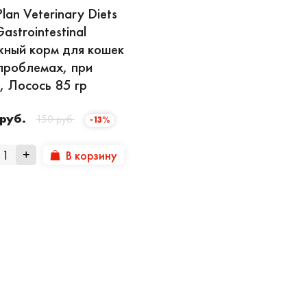
Plan Veterinary Diets
astrointestinal
ный корм для кошек
проблемах, при
 Лосось 85 гр
 руб.
150 руб.
-13%
В корзину
+