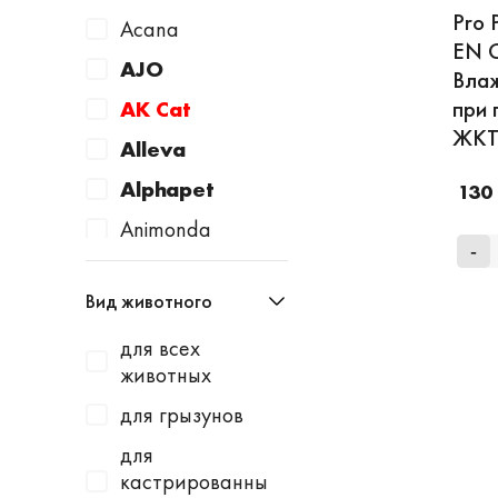
Pro 
Acana
EN G
AJO
Влаж
при 
AK Cat
ЖКТ,
Alleva
Alphapet
130
Animonda
-
Apicenna
Вид животного
Avantie
для всех
AWARD
животных
Baurenhof
для грызунов
Bayer
для
Beaphar
кастрированны