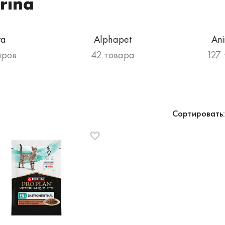
rina
va
Alphapet
An
аров
42 товара
127
Сортировать: