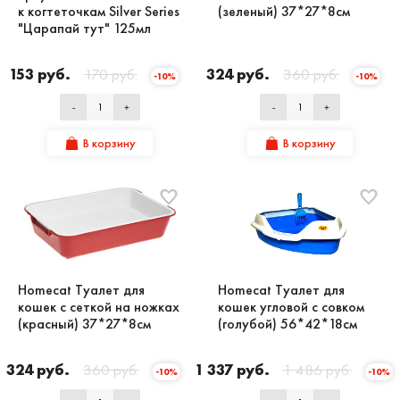
к когтеточкам Silver Series
(зеленый) 37*27*8см
"Царапай тут" 125мл
153 руб.
170 руб.
324 руб.
360 руб.
-10%
-10%
-
+
-
+
В корзину
В корзину
Homecat Туалет для
Homecat Туалет для
кошек с сеткой на ножках
кошек угловой с совком
(красный) 37*27*8см
(голубой) 56*42*18см
324 руб.
360 руб.
1 337 руб.
1 486 руб.
-10%
-10%