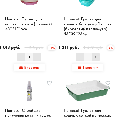
Homecat Туалет для
Homecat Туалет для
кошек с совком (розовый)
кошек с бортиком De Luxe
43*31*16см
(бирюзовый перламутр)
53*39*23см
1 013 руб.
1 126 руб.
1 211 руб.
1 302 руб.
-10%
-7%
-
+
-
+
В корзину
В корзину
Homecat Спрей для
Homecat Туалет для
приучения котят и кошек
кошек с сеткой на ножках