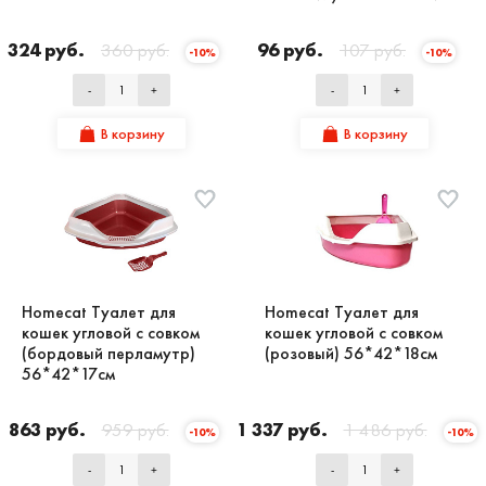
324 руб.
360 руб.
96 руб.
107 руб.
-10%
-10%
-
+
-
+
В корзину
В корзину
Homecat Туалет для
Homecat Туалет для
кошек угловой с совком
кошек угловой с совком
(бордовый перламутр)
(розовый) 56*42*18см
56*42*17см
863 руб.
959 руб.
1 337 руб.
1 486 руб.
-10%
-10%
-
+
-
+