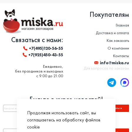
Покупателям
Главная
Доставка и оплата
Связаться с нами:
Как заказать
О компании
+7(495)120-56-55
+7(925)450-43-55
Контакты
info@miska.ru
Ежедневно,
Для вопросов по заказам
без праздников и выходных
с 9:00 до 21:00
Будьте в курсе новостей!
Подписаться
Продолжая использовать сайт, вы
соглашаетесь на обработку файлов
Оплатить по номеру заказа:
cookie
Оплатить