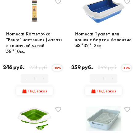
Homecat Когтеточка
Homecat Туалет для
"Венге" настенная (малая)
кошек с бортом Атлантис
с кошачьей мятой
43*32*12см
58*10см
246 руб.
274 руб.
359 руб.
399 руб.
-10%
-10%
-
+
-
+
Под заказ
Под заказ