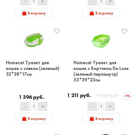
-
+
-
+
В корзину
В корзину
Homecat Туалет для
Homecat Туалет для
кошек с совком (зеленый)
кошек с бортиком De Luxe
52*38*17см
(зеленый перламутр)
53*39*23см
1 211 руб.
1 302 руб.
1 396 руб.
-7%
-
+
-
+
В корзину
В корзину