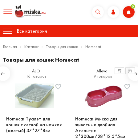
0
Все категории
Главная
Каталог
Товары для кошек
Homecat
Товары для кошек Homecat
AJO
Alleva
16 товаров
19 товаров
Homecat Туалет для
Homecat Миска для
кошек с сеткой на ножках
животных двойная
(желтый) 37*27*8см
Атлантис
2*300мл/28*12.5*5см