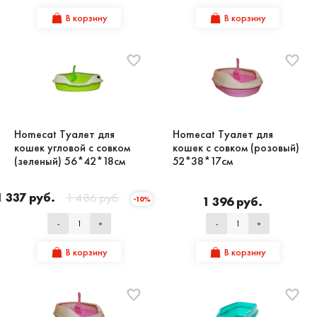
В корзину
В корзину
Homecat Туалет для
Homecat Туалет для
кошек угловой с совком
кошек с совком (розовый)
(зеленый) 56*42*18см
52*38*17см
1 337 руб.
1 486 руб.
1 396 руб.
-10%
-
+
-
+
В корзину
В корзину