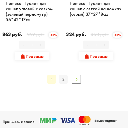
Homecat Туалет для
Homecat Туалет для
кошек угловой с совком
кошек с сеткой на ножках
(зеленый перламутр)
(серый) 37*27*8см
56*42*17см
863 руб.
959 руб.
324 руб.
360 руб.
-10%
-10%
-
+
-
+
Под заказ
Под заказ
2
1
Принимаем к оплате: