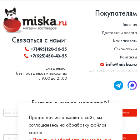
Покупателям
Главная
Доставка и оплата
Связаться с нами:
Как заказать
О компании
+7(495)120-56-55
+7(925)450-43-55
Контакты
info@miska.ru
Ежедневно,
Для вопросов по заказам
без праздников и выходных
с 9:00 до 21:00
Будьте в курсе новостей!
Подписаться
Продолжая использовать сайт, вы
соглашаетесь на обработку файлов
Оплатить по номеру заказа:
cookie
Оплатить
и
Политикой обработки персональных