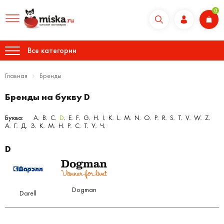
0
Все категории
Главная
Бренды
Бренды на букву D
Буква:
A
B
C
D
E
F
G
H
I
K
L
M
N
O
P
R
S
T
V
W
Z
,
,
,
,
,
,
,
,
,
,
,
,
,
,
,
,
,
,
,
,
,
А
Г
Д
З
К
М
Н
Р
С
Т
У
Ч
,
,
,
,
,
,
,
,
,
,
,
,
D
Dogman
Darell