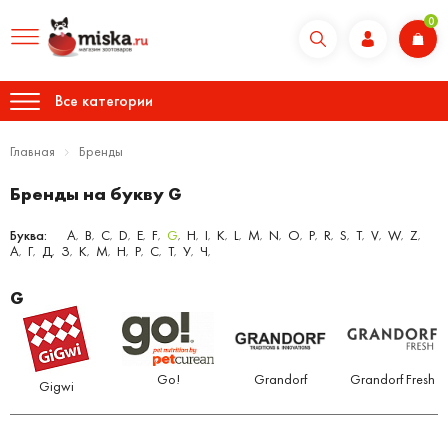
0
Все категории
Главная
Бренды
Бренды на букву G
Буква:
A
B
C
D
E
F
G
H
I
K
L
M
N
O
P
R
S
T
V
W
Z
,
,
,
,
,
,
,
,
,
,
,
,
,
,
,
,
,
,
,
,
,
А
Г
Д
З
К
М
Н
Р
С
Т
У
Ч
,
,
,
,
,
,
,
,
,
,
,
,
G
Go!
Grandorf
Grandorf Fresh
Gigwi