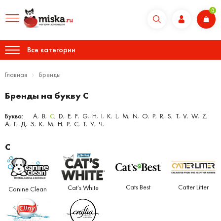
0
Все категории
Главная
Бренды
Бренды на букву C
Буква:
A
B
C
D
E
F
G
H
I
K
L
M
N
O
P
R
S
T
V
W
Z
,
,
,
,
,
,
,
,
,
,
,
,
,
,
,
,
,
,
,
,
,
А
Г
Д
З
К
М
Н
Р
С
Т
У
Ч
,
,
,
,
,
,
,
,
,
,
,
,
C
Cats Best
Catter Litter
Cat's White
Canine Clean