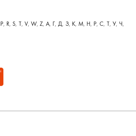
P
R
S
T
V
W
Z
А
Г
Д
З
К
М
Н
Р
С
Т
У
Ч
,
,
,
,
,
,
,
,
,
,
,
,
,
,
,
,
,
,
,