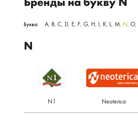
Бренды на букву N
A
B
C
D
E
F
G
H
I
K
L
M
N
O
Буква:
,
,
,
,
,
,
,
,
,
,
,
,
,
,
N
N1
Neoterica