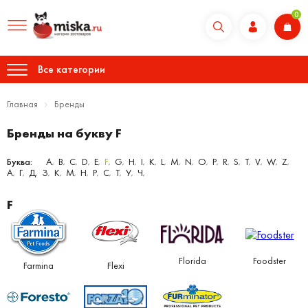
0
Все категории
Главная
Бренды
Бренды на букву F
Буква:
A
B
C
D
E
F
G
H
I
K
L
M
N
O
P
R
S
T
V
W
Z
,
,
,
,
,
,
,
,
,
,
,
,
,
,
,
,
,
,
,
,
,
А
Г
Д
З
К
М
Н
Р
С
Т
У
Ч
,
,
,
,
,
,
,
,
,
,
,
,
F
Florida
Foodster
Farmina
Flexi