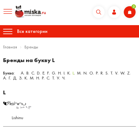
0
Все категории
Главная
Бренды
Бренды на букву L
Буква:
A
B
C
D
E
F
G
H
I
K
L
M
N
O
P
R
S
T
V
W
Z
,
,
,
,
,
,
,
,
,
,
,
,
,
,
,
,
,
,
,
,
,
А
Г
Д
З
К
М
Н
Р
С
Т
У
Ч
,
,
,
,
,
,
,
,
,
,
,
,
L
Lishinu