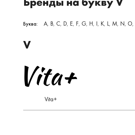
Бренды на букву V
A
B
C
D
E
F
G
H
I
K
L
M
N
O
Буква:
,
,
,
,
,
,
,
,
,
,
,
,
,
,
V
Vita+