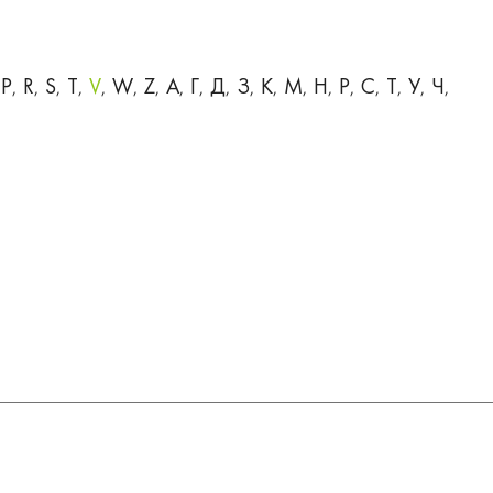
P
R
S
T
V
W
Z
А
Г
Д
З
К
М
Н
Р
С
Т
У
Ч
,
,
,
,
,
,
,
,
,
,
,
,
,
,
,
,
,
,
,