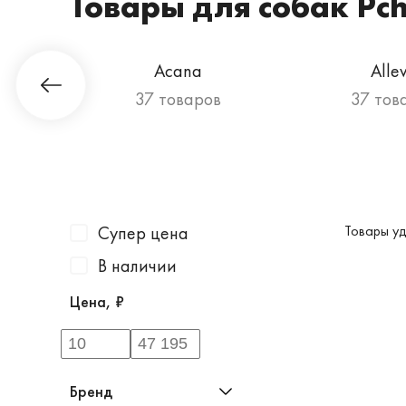
Товары для собак Pc
Гурман
Acana
Alle
ов
37 товаров
37 тов
Супер цена
Товары уд
В наличии
Цена, ₽
Бренд