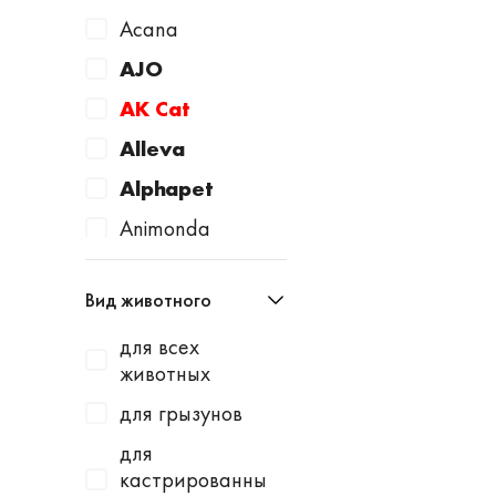
Acana
AJO
AK Cat
Alleva
Alphapet
Animonda
Apicenna
Вид животного
Avantie
для всех
AWARD
животных
Baurenhof
для грызунов
Bayer
для
Beaphar
кастрированны