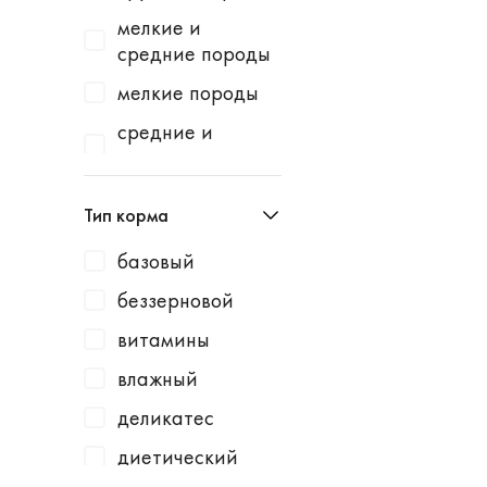
Homecat
индейка
мелкие и
Homefish
водоросли
средние породы
Homepet
говядина
мелкие породы
Kotiki
говядина /
средние и
горошек
крупные породы
KRKA
говядина /
средние породы
Leonardo
Тип корма
картофель
Lucky Dog
говядина /
базовый
Milbemax
клюква
беззерновой
Monge
говядина /
витамины
курица
N1
влажный
говядина /
Neoterica
малина
деликатес
Organic Choice
говядина /
диетический
Orijen
морковь