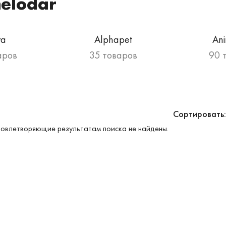
helodar
va
Alphapet
An
аров
35 товаров
90 
Сортировать:
овлетворяющие результатам поиска не найдены.