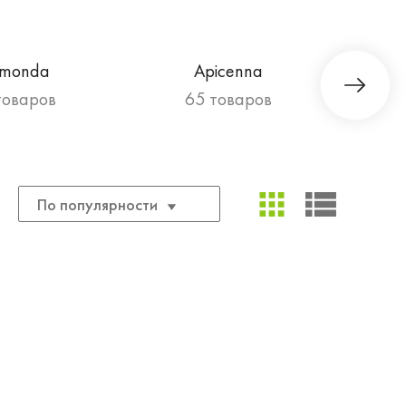
imonda
Apicenna
товаров
65 товаров
По популярности