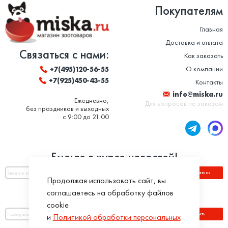
Покупателям
Главная
Доставка и оплата
Связаться с нами:
Как заказать
О компании
+7(495)120-56-55
+7(925)450-43-55
Контакты
info@miska.ru
Ежедневно,
Для вопросов по заказам
без праздников и выходных
с 9:00 до 21:00
Будьте в курсе новостей!
Подписаться
Продолжая использовать сайт, вы
соглашаетесь на обработку файлов
Оплатить по номеру заказа:
cookie
Оплатить
и
Политикой обработки персональных