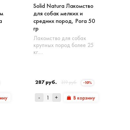
Solid Natura Лакомство
рм
для собак мелких и
а
средних пород, Рога 50
гр
Лакомство для собак
крупных пород более 25
кг.…
287 руб.
319 руб.
-10%
зину
В корзину
-
+