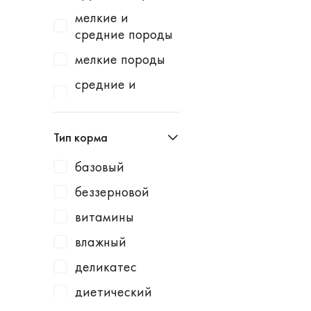
Homecat
индейка
мелкие и
Homefish
водоросли
средние породы
Homepet
говядина
мелкие породы
Kotiki
говядина /
средние и
горошек
крупные породы
KRKA
говядина /
средние породы
Leonardo
Тип корма
картофель
Lucky Dog
говядина /
базовый
Milbemax
клюква
беззерновой
Monge
говядина /
витамины
курица
N1
влажный
говядина /
Neoterica
малина
деликатес
Organic Choice
говядина /
диетический
Orijen
морковь