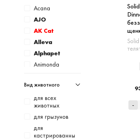
Soli
Acana
Dinn
AJO
безз
щенк
AK Cat
Solid
Alleva
теля
Alphapet
Animonda
Apicenna
Вид животного
Avantie
9
для всех
AWARD
животных
-
Baurenhof
для грызунов
Bayer
для
Beaphar
кастрированны