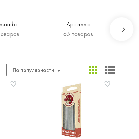
imonda
Apicenna
товаров
65 товаров
По популярности