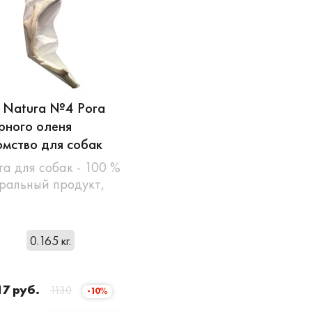
d Natura №4 Рога
рного оленя
мство для собак
ога для собак - 100 %
ральный продукт,
0.165 кг.
17 руб.
1130
-10%