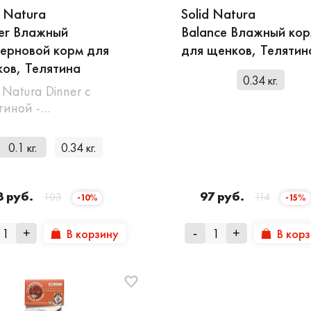
d Natura
Solid Natura
er Влажный
Balance Влажный ко
ерновой корм для
для щенков, Телятин
ов, Телятина
0.34 кг.
 Natura Dinner с
тиной -…
0.1 кг.
0.34 кг.
3 руб.
97 руб.
103
114
-10%
-15%
В корзину
В кор
+
-
+