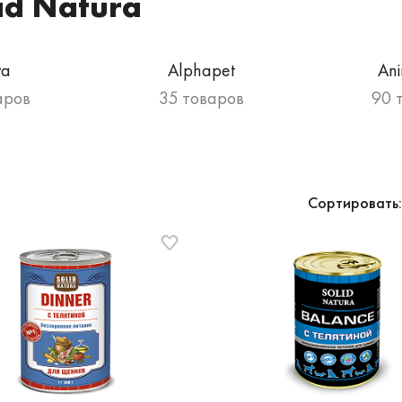
id Natura
va
Alphapet
An
аров
35 товаров
90 
Сортировать: