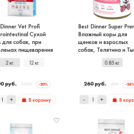
 Dinner Vet Profi
Best Dinner Super Pr
rointestinal Сухой
Влажный корм для
 для собак, при
щенков и взрослых
блемах пищеварения
собак, Телятина и Ты
2 кг.
12 кг.
0.85 кг.
00 руб.
260 руб.
3000
350
-20%
-26
В корзину
В кор
+
-
+