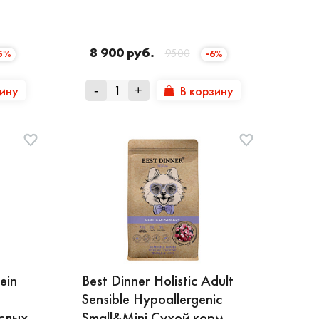
8 900 руб.
9500
25%
-6%
зину
В корзину
-
+
ein
Best Dinner Holistic Adult
Sensible Hypoallergenic
слых
Small&Mini Сухой корм