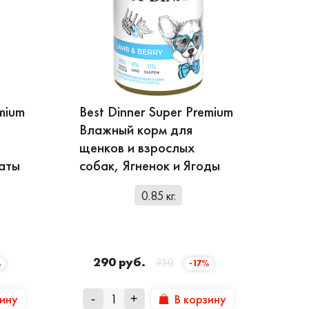
emium
Best Dinner Super Premium
Влажный корм для
щенков и взрослых
маты
собак, Ягненок и Ягоды
0.85 кг.
290 руб.
350
%
-17%
зину
В корзину
-
+