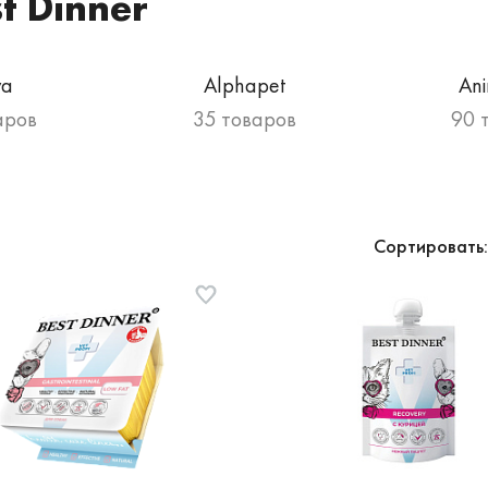
t Dinner
va
Alphapet
An
аров
35 товаров
90 
Сортировать: