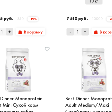
10 кг.
5 руб.
7 510 руб.
350
10000
-19%
-
В корзину
В кор
+
-
+
 Dinner Monoprotein
Best Dinner Monoprot
t Mini Сухой корм
Adult Medium/Maxi
взрослых собак
Сухой корм для взро