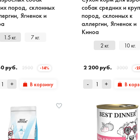
их пород, склонных
собак средних и кру
лергии, Ягненок и
пород, склонных к
оа
аллергии, Ягненок и
Киноа
1.5 кг.
7 кг.
2 кг.
10 кг.
50 руб.
2 200 руб.
2500
3000
-14%
-2
В корзину
В кор
+
-
+