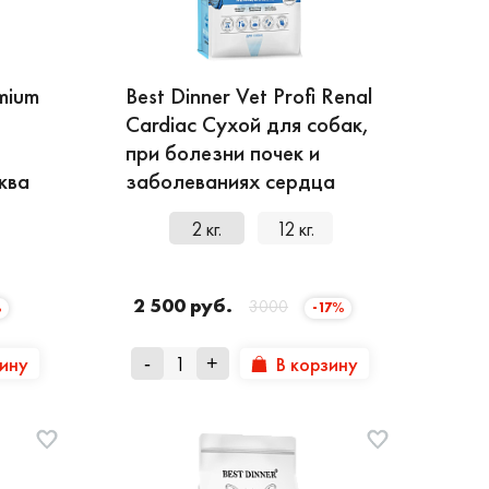
emium
Best Dinner Vet Profi Renal
Cardiac Сухой для собак,
при болезни почек и
ква
заболеваниях сердца
2 кг.
12 кг.
2 500 руб.
3000
%
-17%
зину
В корзину
-
+