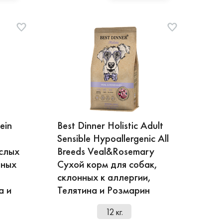
ein
Best Dinner Holistic Adult
Sensible Hypoallergenic All
слых
Breeds Veal&Rosemary
пных
Сухой корм для собак,
склонных к аллергии,
а и
Телятина и Розмарин
12 кг.