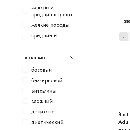
Homecat
индейка
мелкие и
Homefish
водоросли
средние породы
Homepet
28
говядина
мелкие породы
Kotiki
говядина /
средние и
-
горошек
крупные породы
KRKA
говядина /
средние породы
Leonardo
Тип корма
картофель
Lucky Dog
говядина /
базовый
Milbemax
клюква
беззерновой
Monge
говядина /
витамины
курица
N1
влажный
говядина /
Neoterica
малина
деликатес
Best
Organic Choice
Adul
говядина /
диетический
Orijen
морковь
для 