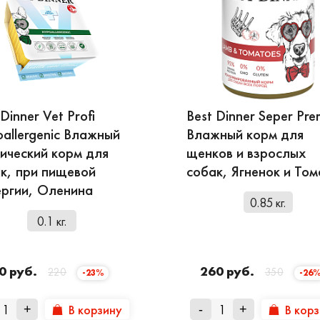
 Dinner Vet Profi
Best Dinner Seper Pr
allergenic Влажный
Влажный корм для
ический корм для
щенков и взрослых
к, при пищевой
собак, Ягненок и То
ргии, Оленина
0.85 кг.
0.1 кг.
0 руб.
260 руб.
220
350
-23%
-26
В корзину
В кор
+
-
+