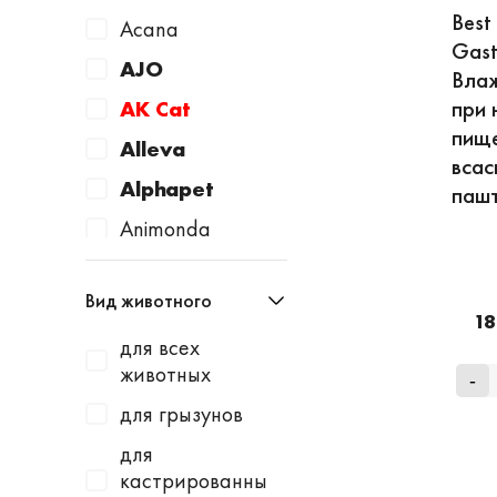
Best
Acana
Gast
AJO
Влаж
при 
AK Cat
пище
Alleva
всас
Alphapet
пашт
Animonda
Apicenna
Вид животного
Avantie
18
для всех
AWARD
животных
-
Baurenhof
для грызунов
Bayer
для
Beaphar
кастрированны