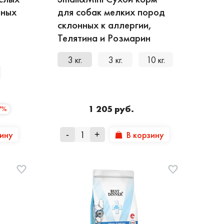
пных
для собак мелких пород
склонных к аллергии,
Телятина и Розмарин
3 кг.
3 кг.
10 кг.
1 205 руб.
7%
зину
В корзину
-
+