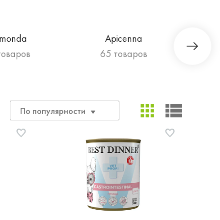
imonda
Apicenna
товаров
65 товаров
По популярности