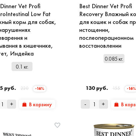
 Dinner Vet Profi
Best Dinner Vet Profi
roIntestinal Low Fat
Recovery Влажный к
ный корм для собак,
для кошек и собак п
нарушениях
истощении,
варения и
послеоперационном
ывания в кишечнике,
восстановлении
ет, Индейка
0.085 кг.
0.1 кг.
5 руб.
130 руб.
220
155
-16%
-16%
В корзину
В кор
+
-
+