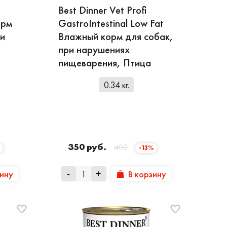
Best Dinner Vet Profi
орм
GastroIntestinal Low Fat
ри
Влажный корм для собак,
при нарушениях
пищеварения, Птица
0.34 кг.
350 руб.
400
-13%
зину
В корзину
-
+