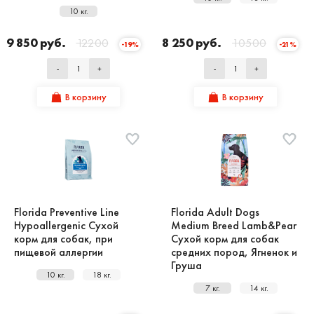
10 кг.
9 850 руб.
12200
8 250 руб.
10500
-19%
-21%
-
+
-
+
В корзину
В корзину
Florida Preventive Line
Florida Adult Dogs
Hypoallergenic Сухой
Medium Breed Lamb&Pear
корм для собак, при
Сухой корм для собак
пищевой аллергии
средних пород, Ягненок и
Груша
10 кг.
18 кг.
7 кг.
14 кг.