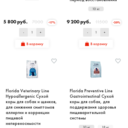
10 кг.
5 800 руб.
7000
9 200 руб.
11500
-17%
-20%
-
+
-
+
В корзину
В корзину
Florida Veterinary Line
Florida Preventive Line
Hypoallergenic Сухой
Gastrointestinal Сухой
корм для собак и щенков,
корм для собак, для
для снижения симптомов
поддержания здоровья
аллергии и коррекции
пищеварительной
пищевой
системы
непереносимости
10 кг.
18 кг.