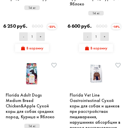
Яблоко
14 кг.
14 кг.
6 250 руб.
8000
6 600 руб.
8000
-22%
-18%
-
+
-
+
В корзину
В корзину
Florida Adult Dogs
Florida Vet Line
Medium Breed
Gastrointestinal Сухой
Chicken&Apple Сухой
корм для собак и щенков
корм для собак средних
при расстройствах
пород, Курица и Яблоко
пищеварения,
нарушениях абсорбции в
14 кг.
период восстановления