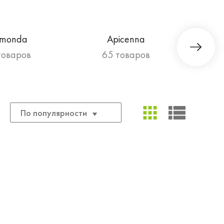
imonda
Apicenna
товаров
65 товаров
По популярности