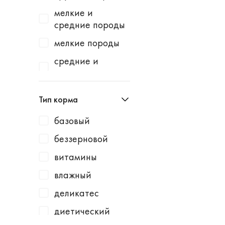
Homecat
индейка
мелкие и
Homefish
водоросли
средние породы
Homepet
говядина
мелкие породы
Kotiki
говядина /
средние и
горошек
крупные породы
KRKA
говядина /
средние породы
Leonardo
Тип корма
картофель
Lucky Dog
говядина /
базовый
Milbemax
клюква
беззерновой
Monge
говядина /
витамины
курица
N1
влажный
говядина /
Neoterica
малина
деликатес
Organic Choice
говядина /
диетический
Orijen
морковь