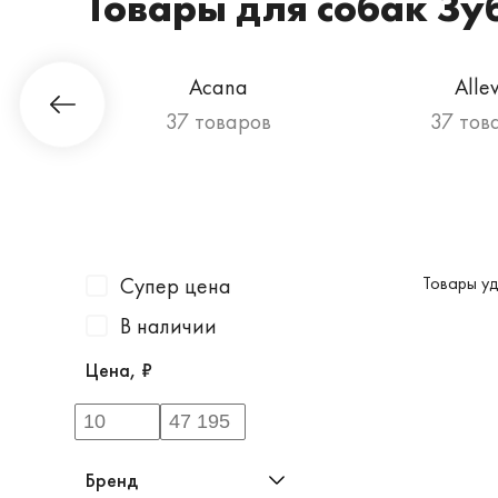
Товары для собак Зу
Гурман
Acana
Alle
ов
37 товаров
37 тов
Супер цена
Товары уд
В наличии
Цена, ₽
Бренд