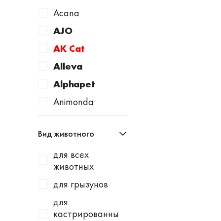
Acana
AJO
AK Cat
Alleva
Alphapet
Animonda
Apicenna
Вид животного
Avantie
для всех
AWARD
животных
Baurenhof
для грызунов
Bayer
для
Beaphar
кастрированны