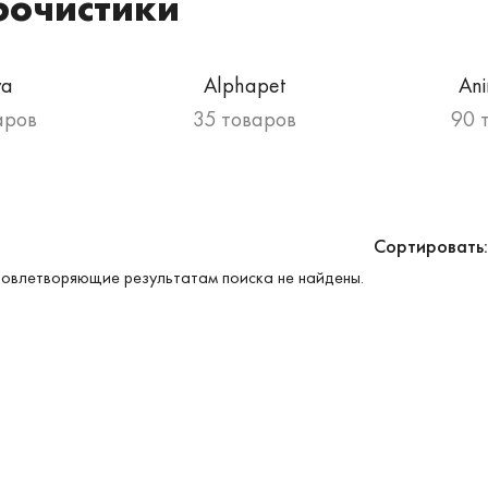
бочистики
va
Alphapet
An
аров
35 товаров
90 
Сортировать:
овлетворяющие результатам поиска не найдены.