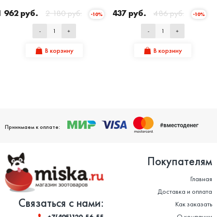
1 962 руб.
2 180 руб.
437 руб.
486 руб.
-10%
-10%
-
+
-
+
В корзину
В корзину
Принимаем к оплате:
Покупателям
Главная
Доставка и оплата
Связаться с нами:
Как заказать
О компании
+7(495)120-56-55