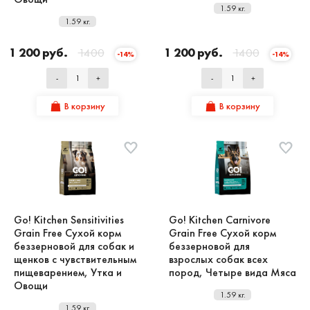
1.59 кг.
1.59 кг.
1 200 руб.
1400
1 200 руб.
1400
-14%
-14%
-
+
-
+
В корзину
В корзину
Go! Kitchen Sensitivities
Go! Kitchen Carnivore
Grain Free Сухой корм
Grain Free Сухой корм
беззерновой для собак и
беззерновой для
щенков с чувствительным
взрослых собак всех
пищеварением, Утка и
пород, Четыре вида Мяса
Овощи
1.59 кг.
1.59 кг.