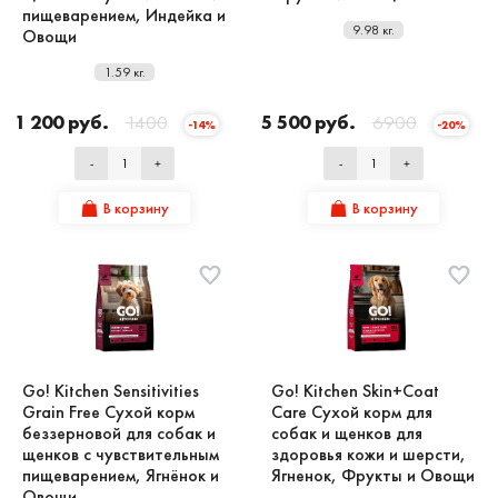
пищеварением, Индейка и
9.98 кг.
Овощи
1.59 кг.
1 200 руб.
1400
5 500 руб.
6900
-14%
-20%
-
+
-
+
В корзину
В корзину
Go! Kitchen Sensitivities
Go! Kitchen Skin+Coat
Grain Free Сухой корм
Care Сухой корм для
беззерновой для собак и
собак и щенков для
щенков с чувствительным
здоровья кожи и шерсти,
пищеварением, Ягнёнок и
Ягненок, Фрукты и Овощи
Овощи