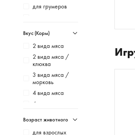
Baurenhof
для грумеров
Bayer
для грызунов
Beaphar
для дегу
Вкус (Корм)
Belcando
для канареек
2 вида мяса
Best Dinner
Игр
для карликовых
2 вида мяса /
кроликов
Blitz
клюква
для карликовых
Bonsy
3 вида мяса /
хомяков
Bosch
морковь
для
Bosch Soft
4 вида мяса
кастрированны
х котов
Bowl Wow
4 мяса
для коров
Brit
авокадо
Возраст животного
для котят
Canine Clean
анчоусы
для взрослых
для котят и
Cat's White