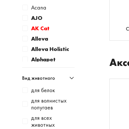
Acana
AJO
AK Cat
С
Alleva
Alleva Holistic
Alphapet
Акс
Animonda
Вид животного
Apicenna
для белок
Aquacons
для волнистых
Aquael
попугаев
Avantie
для всех
AWARD
животных