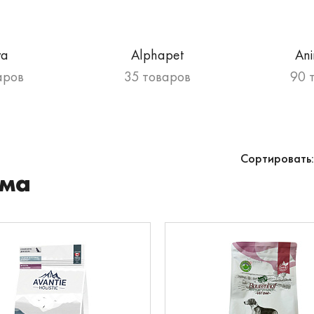
va
Alphapet
An
аров
35 товаров
90 
Сортировать:
ма