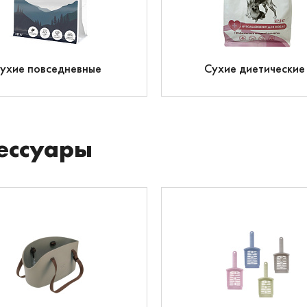
ухие повседневные
Сухие диетические
ессуары