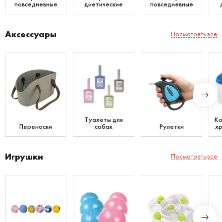
повседневные
диетические
повседневные
Аксессуары
Посмотреть все
Туалеты для
Ко
Переноски
собак
Рулетки
хр
Игрушки
Посмотреть все